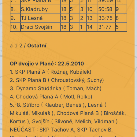
7 .
SKP Planá B
18
5
2
11
39:69
12
8.
S.Kladruby
18
5
3
10
50:58
9
9.
TJ Lesná
18
3
2
13
33:75
8
10.
Draci Svojšín
18
3
1
14
31:77
5
a d 2 /
Ostatní
OP dvojic v Plané : 22.5.2010
1. SKP Planá A ( Rožnaj, Kubálek)
2. SKP Planá B ( Chroustovský, Suchý)
3. Dynamo Studánka ( Toman, Mach)
4. Chodová Planá A ( Motl, Rolko)
5.-8. Stříbro ( Klauber, Beneš ), Lesná (
Mikuláš, Mikuláš ), Chodová Planá B ( Biroščák,
Kortus ), Svojšín ( Slivoně, Melich, Vildman )
NEÚČAST : SKP Tachov A, SKP Tachov B,