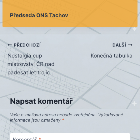
Předseda ONS Tachov
Navigace
PŘEDCHOZÍ
DALŠÍ
Nostalgia cup
Konečná tabulka
pro
mistrovství ČR nad
příspěvek
padesát let trojic.
Napsat komentář
Vaše e-mailová adresa nebude zveřejněna.
Vyžadované
informace jsou označeny
*
Komentář
*