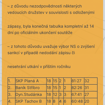
– z důvodu nezodpovědnosti některých
vedoucích družstev v souvislosti s odloženými
zápasy, byla konečná tabulka kompletní až 14
dní po oficiálním ukončení soutěže
– z tohoto důvodu uvažuje výbor NS o zvýšení
sankcí v případě nedodání zápisu či
nesehrání utkání v příštím ročníku
1.
SKP Planá A
18
15
2
1
81:27
32
2.
Baník Stříbro
18
15
1
2
82:26
31
3.
Dyn.Studánka
18
12
3
3
67:41
27
4.
SKP Tachov B
18
8
4
6
60:48
20