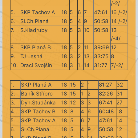
/-2/
5.
SKP Tachov A
18
5
6
7
47:61
16 /-2/
6.
Sl.Ch.Planá
18
5
4
9
50:58
14 /-2/
7.
S.Kladruby
18
5
3
10
50:58
13
/-4/
8 .
SKP Planá B
18
5
2
11
39:69
12
9.
TJ Lesná
18
3
2
13
33:75
8
10.
Draci Svojšín
18
3
1
14
31:77
7/-2/
1.
SKP Planá A
18
15
2
1
81:27
32
2.
Baník Stříbro
18
15
1
2
82:26
31
3.
Dyn.Studánka
18
12
3
3
67:41
27
4.
SKP Tachov B
18
8
4
6
60:48
18
5.
SKP Tachov A
18
5
6
7
47:61
14
6.
Sl.Ch.Planá
18
5
4
9
50:58
12