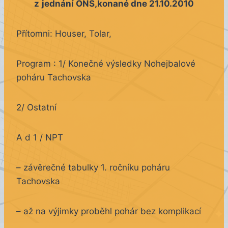
z
jednání ONS,konané dne 21.10.2010
Přítomni: Houser, Tolar,
Program : 1/ Konečné výsledky Nohejbalové
poháru Tachovska
2/ Ostatní
A d 1 / NPT
– závěrečné tabulky 1. ročníku poháru
Tachovska
– až na výjimky proběhl pohár bez komplikací