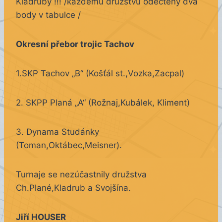
Kladruby !!! /každému družstvu odečteny dva
body v tabulce /
Okresní přebor trojic Tachov
1.SKP Tachov „B“ (Košťál st.,Vozka,Zacpal)
2. SKPP Planá „A“ (Rožnaj,Kubálek, Kliment)
3. Dynama Studánky
(Toman,Oktábec,Meisner).
Turnaje se nezúčastnily družstva
Ch.Plané,Kladrub a Svojšína.
Jiří HOUSER