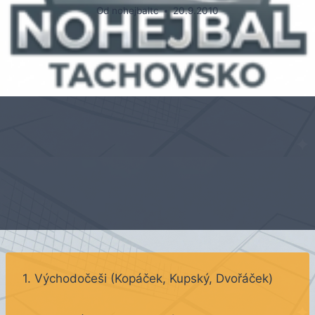
Od
nohejbaltc
20.9.2010
1. Východočeši (Kopáček, Kupský, Dvořáček)