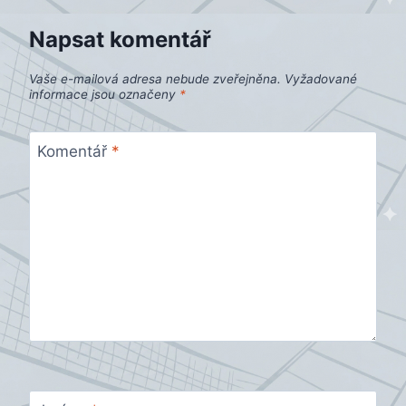
příspěvek
Napsat komentář
Vaše e-mailová adresa nebude zveřejněna.
Vyžadované
informace jsou označeny
*
Komentář
*