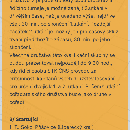
družstvo V případě dohody obou družstev a
řídícího turnaje je možné zahájit 2.utkání v
dřívějším čase, než je uvedeno výše, nejdříve
však 30 min. po skončení 1.utkání. Pozdější
začátek 2.utkání je možný jen pro časový skluz
trvání předchozího zápasu, 30 min. po jeho
skončení.
Všechna družstva této kvalifikační skupiny se
budou prezentovat nejpozději do 9:30 hod.,
kdy řídící osoba STK ČNS provede za
přítomnosti kapitánů všech družstev losování
pro určení dvojic k 1. a 2. utkání. Přičemž utkání
pořadatelského družstva bude jako druhé v
pořadí
3/ Startujíc
í
1. TJ Sokol Příšovice (Liberecký kraj)