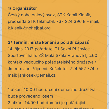
1/ Organizátor
Český nohejbalový svaz, STK Kamil Kleník,
předseda STK tel.mobil: 737 224 396 E – mail:
k.klenik@nohejbal.org
2/ Termín, místo konání a pořadí zápasů
14. října 2017 pořadatel TJ Sokol Příšovice
Sportovní hala: ZŠ Malá Skála Vranové I, č.60
kontakt vedoucího pořadatelského družstva :
Jméno: Jan Příjmení: Košek tel: 724 552 774 e-
mail: jankosek@email.cz
1.utkání 10:00 hod určení domácího družstva
bude provedeno losem
2.utkání 14:00 hod domácí je pořádající