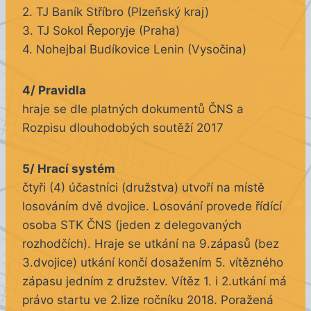
2. TJ Baník Stříbro (Plzeňský kraj)
3. TJ Sokol Řeporyje (Praha)
4. Nohejbal Budíkovice Lenin (Vysočina)
4/ Pravidla
hraje se dle platných dokumentů ČNS a
Rozpisu dlouhodobých soutěží 2017
5/ Hrací systém
čtyři (4) účastníci (družstva) utvoří na místě
losováním dvě dvojice. Losování provede řídící
osoba STK ČNS (jeden z delegovaných
rozhodčích). Hraje se utkání na 9.zápasů (bez
3.dvojice) utkání končí dosažením 5. vítězného
zápasu jedním z družstev. Vítěz 1. i 2.utkání má
právo startu ve 2.lize ročníku 2018. Poražená