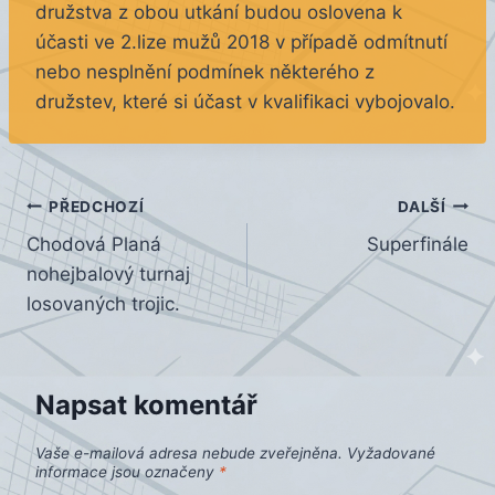
družstva z obou utkání budou oslovena k
účasti ve 2.lize mužů 2018 v případě odmítnutí
nebo nesplnění podmínek některého z
družstev, které si účast v kvalifikaci vybojovalo.
Navigace
PŘEDCHOZÍ
DALŠÍ
Chodová Planá
Superfinále
pro
nohejbalový turnaj
příspěvek
losovaných trojic.
Napsat komentář
Vaše e-mailová adresa nebude zveřejněna.
Vyžadované
informace jsou označeny
*