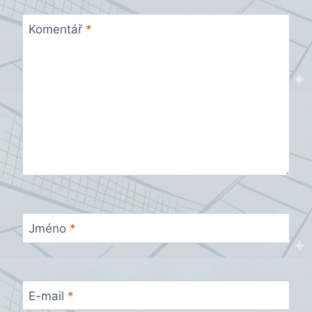
Komentář
*
Jméno
*
E-mail
*