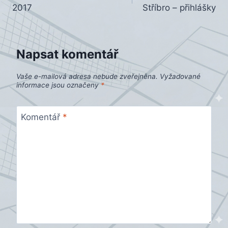
pro
2017
Stříbro – přihlášky
příspěvek
Napsat komentář
Vaše e-mailová adresa nebude zveřejněna.
Vyžadované
informace jsou označeny
*
Komentář
*