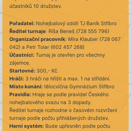
účastníků 10 družstev.
Pořadatel:
Nohejbalový oddíl TJ Baník Stříbro
Ředitel turnaje
: Ríša Beneš (728 555 796)
Organizační pracovník
: Míra Klauber (728 067
042) a Petr Tolar (602 457 268)
Účastníci:
Turnaj je otevřen pro všechny
zájemce.
Startovné:
300,- Kč.
Hráči:
3 hráči na hřišti a max. 1 na střídání.
Místo konání:
tělocvična Gymnázium Stříbro
Pravidla:
Hraje se podle pravidel Českého
nohejbalového svazu na 3 dopady.
Ředitel turnaje rozhodne o časovém rozvržení
turnaje podle počtu přihlášených družstev.
Herní systém:
Bude upřesněn podle počtu