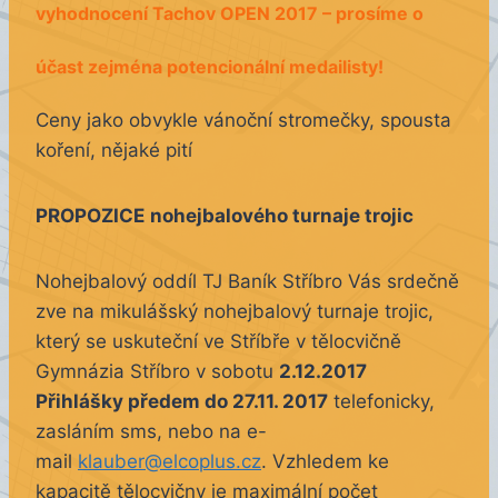
vyhodnocení Tachov OPEN 2017 – prosíme o
účast zejména potencionální medailisty!
Ceny jako obvykle vánoční stromečky, spousta
koření, nějaké pití
PROPOZICE
nohejbalového turnaje trojic
Nohejbalový oddíl TJ Baník Stříbro Vás srdečně
zve na mikulášský nohejbalový turnaje trojic,
který se uskuteční ve Stříbře v tělocvičně
Gymnázia Stříbro v sobotu
2.12.2017
Přihlášky předem do 27.11. 2017
telefonicky,
zasláním sms, nebo na e-
mail
klauber@elcoplus.cz
. Vzhledem ke
kapacitě tělocvičny je maximální počet