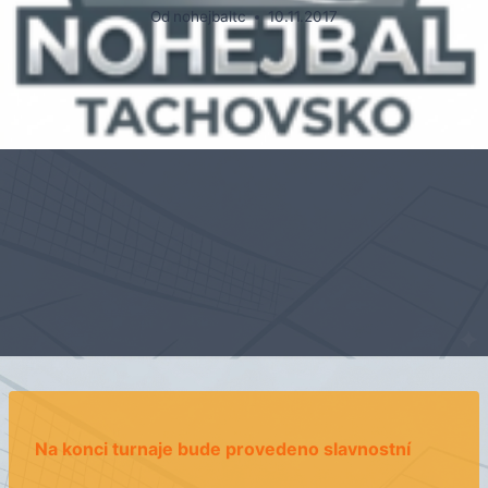
Od
nohejbaltc
10.11.2017
Na konci turnaje bude provedeno slavnostní