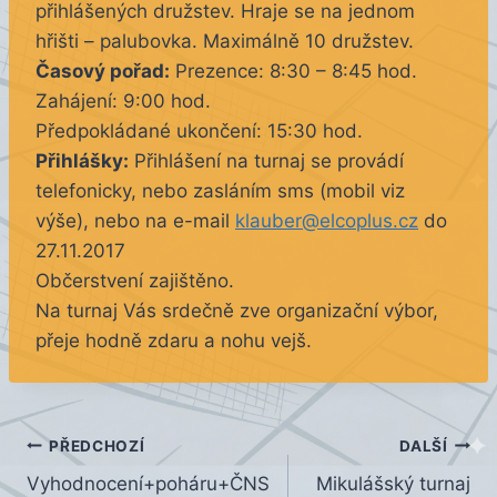
přihlášených družstev. Hraje se na jednom
hřišti – palubovka. Maximálně 10 družstev.
Časový pořad:
Prezence: 8:30 – 8:45 hod.
Zahájení: 9:00 hod.
Předpokládané ukončení: 15:30 hod.
Přihlášky:
Přihlášení na turnaj se provádí
telefonicky, nebo zasláním sms (mobil viz
výše), nebo na e-mail
klauber@elcoplus.cz
do
27.11.2017
Občerstvení zajištěno.
Na turnaj Vás srdečně zve organizační výbor,
přeje hodně zdaru a nohu vejš.
Navigace
PŘEDCHOZÍ
DALŠÍ
Vyhodnocení+poháru+ČNS
Mikulášský turnaj