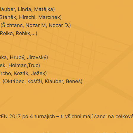
lauber, Linda, Matějka)
Staněk, Hirschl, Marcínek)
 (Šichtanc, Nozar M, Nozar D.)
(Rolko, Rohlík,…)
ka, Hrubý, Jirovský)
ek, Holman,Truc)
rcho, Kozák, Ježek)
t. (Oktábec, Košťál, Klauber, Beneš)
N 2017 po 4 turnajích – ti všichni mají šanci na celkové