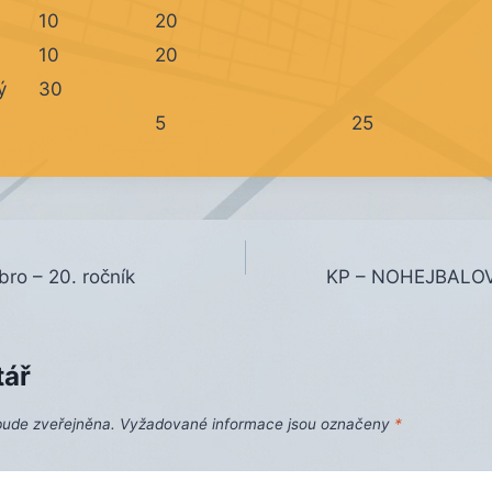
10
20
10
20
ý
30
5
25
bro – 20. ročník
KP – NOHEJBALO
tář
bude zveřejněna.
Vyžadované informace jsou označeny
*