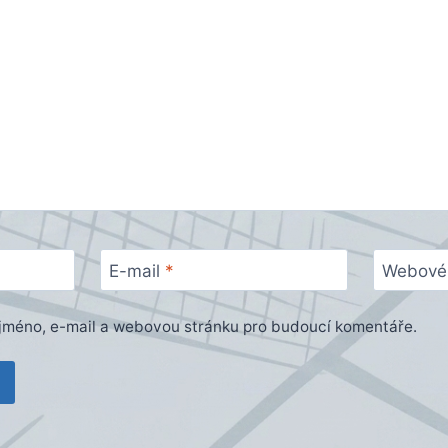
E-mail
*
Webové 
e jméno, e-mail a webovou stránku pro budoucí komentáře.