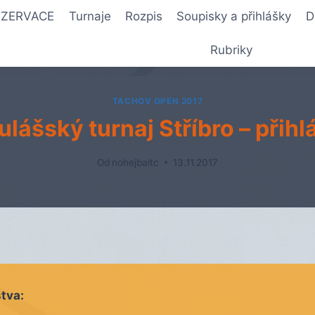
REZERVACE
Turnaje
Rozpis
Soupisky a přihlášky
D
Rubriky
TACHOV OPEN 2017
ulášský turnaj Stříbro – přihl
Od
nohejbaltc
13.11.2017
tva: