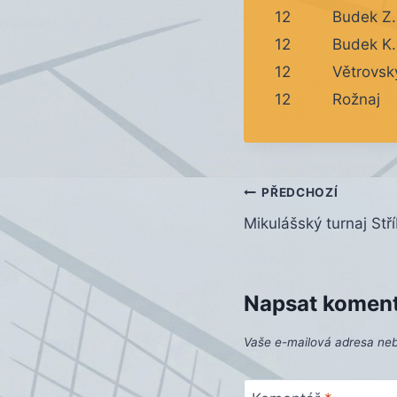
12
Budek Z.
12
Budek K.
12
Větrovsk
12
Rožnaj
Navigace
PŘEDCHOZÍ
Mikulášský turnaj Stří
pro
příspěvek
Napsat komen
Vaše e-mailová adresa ne