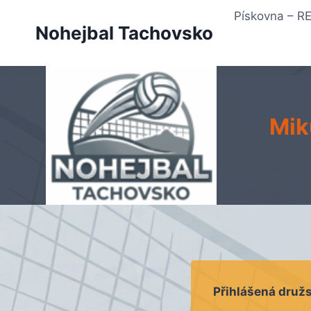
Přeskočit
Pískovna – 
na
Nohejbal Tachovsko
obsah
Mik
Přihlášená družs