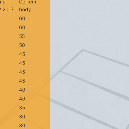
mpl
Celkem
2.2017
body
60
60
55
50
45
45
45
45
40
40
35
30
30