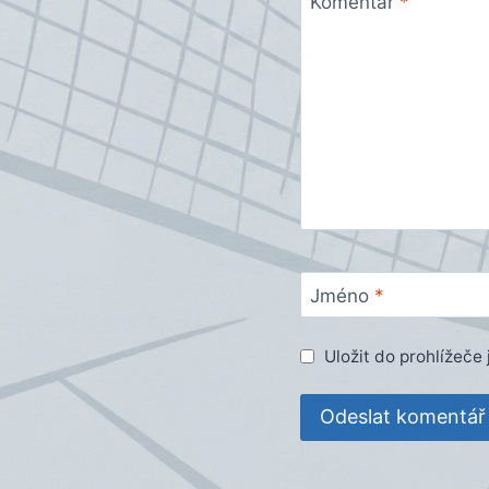
Komentář
*
Jméno
*
Uložit do prohlížeč