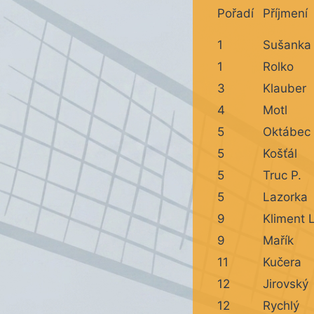
Pořadí
Příjmení
1
Sušanka
1
Rolko
3
Klauber
4
Motl
5
Oktábec 
5
Košťál
5
Truc P.
5
Lazorka
9
Kliment L
9
Mařík
11
Kučera
12
Jirovský
12
Rychlý