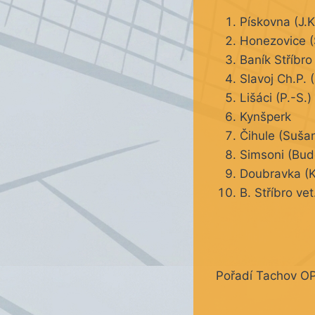
Pískovna (J.K
Honezovice (
Baník Stříbro
Slavoj Ch.P. 
Lišáci (P.-S.)
Kynšperk
Čihule (Sušan
Simsoni (Bud
Doubravka (K
B. Stříbro ve
Pořadí Tachov OPE