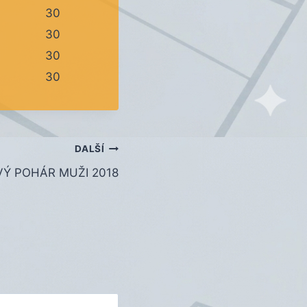
30
30
30
30
DALŠÍ
VÝ POHÁR MUŽI 2018