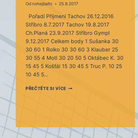
Od
nohejbaltc
25.9.2017
Pořadí Příjmení Tachov 26.12.2016
Stříbro 8.7.2017 Tachov 19.8.2017
Ch.Planá 23.9.2017 Stříbro Gympl
9.12.2017 Celkem body 1 Sušanka 30
30 60 1 Rolko 30 30 60 3 Klauber 25
30 55 4 Motl 30 20 50 5 Oktábec K. 30
15 45 5 Košťál 15 30 45 5 Truc P. 10 25
10 45 5…
TACHOV
PŘEČTĚTE SI VÍCE
OPEN
2017
PO
4.
TURNAJI