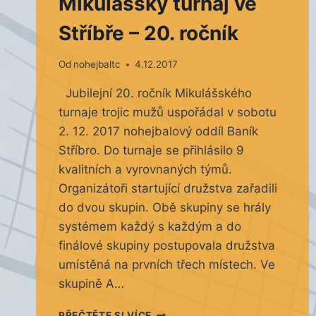
Mikulášský turnaj ve
Stříbře – 20. ročník
Od
nohejbaltc
4.12.2017
Jubilejní 20. ročník Mikulášského
turnaje trojic mužů uspořádal v sobotu
2. 12. 2017 nohejbalový oddíl Baník
Stříbro. Do turnaje se přihlásilo 9
kvalitních a vyrovnaných týmů.
Organizátoři startující družstva zařadili
do dvou skupin. Obě skupiny se hrály
systémem každý s každým a do
finálové skupiny postupovala družstva
umístěná na prvních třech místech. Ve
skupině A…
MIKULÁŠSKÝ
PŘEČTĚTE SI VÍCE