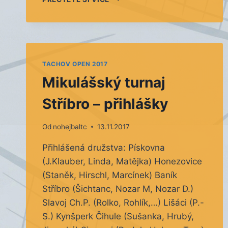
TURNAJ
VE
STŘÍBŘE
–
20.
ROČNÍK
TACHOV OPEN 2017
Mikulášský turnaj
Stříbro – přihlášky
Od
nohejbaltc
13.11.2017
Přihlášená družstva: Pískovna
(J.Klauber, Linda, Matějka) Honezovice
(Staněk, Hirschl, Marcínek) Baník
Stříbro (Šichtanc, Nozar M, Nozar D.)
Slavoj Ch.P. (Rolko, Rohlík,…) Lišáci (P.-
S.) Kynšperk Čihule (Sušanka, Hrubý,