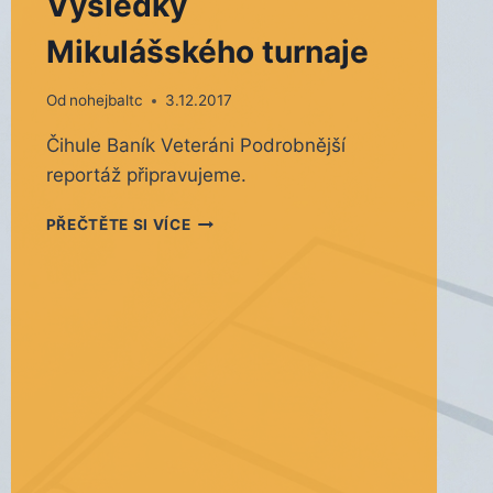
Výsledky
Mikulášského turnaje
Od
nohejbaltc
3.12.2017
Čihule Baník Veteráni Podrobnější
reportáž připravujeme.
VÝSLEDKY
PŘEČTĚTE SI VÍCE
MIKULÁŠSKÉHO
TURNAJE