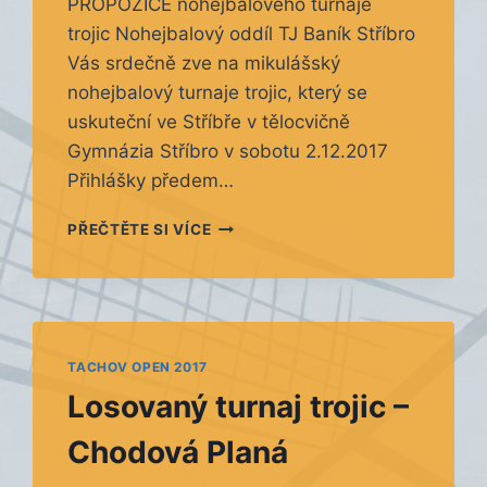
PROPOZICE nohejbalového turnaje
trojic Nohejbalový oddíl TJ Baník Stříbro
Vás srdečně zve na mikulášský
nohejbalový turnaje trojic, který se
uskuteční ve Stříbře v tělocvičně
Gymnázia Stříbro v sobotu 2.12.2017
Přihlášky předem…
MIKULÁŠSKÝ
PŘEČTĚTE SI VÍCE
TURNAJ
STŘÍBRO
–
20.
ROČNÍK
TACHOV OPEN 2017
Losovaný turnaj trojic –
Chodová Planá