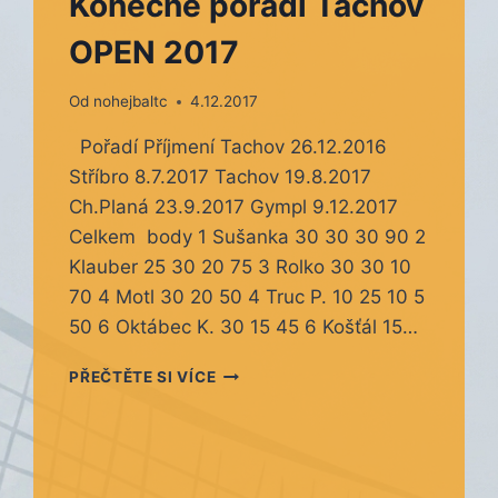
Konečné pořadí Tachov
OPEN 2017
Od
nohejbaltc
4.12.2017
Pořadí Příjmení Tachov 26.12.2016
Stříbro 8.7.2017 Tachov 19.8.2017
Ch.Planá 23.9.2017 Gympl 9.12.2017
Celkem body 1 Sušanka 30 30 30 90 2
Klauber 25 30 20 75 3 Rolko 30 30 10
70 4 Motl 30 20 50 4 Truc P. 10 25 10 5
50 6 Oktábec K. 30 15 45 6 Košťál 15…
KONEČNÉ
PŘEČTĚTE SI VÍCE
POŘADÍ
TACHOV
OPEN
2017