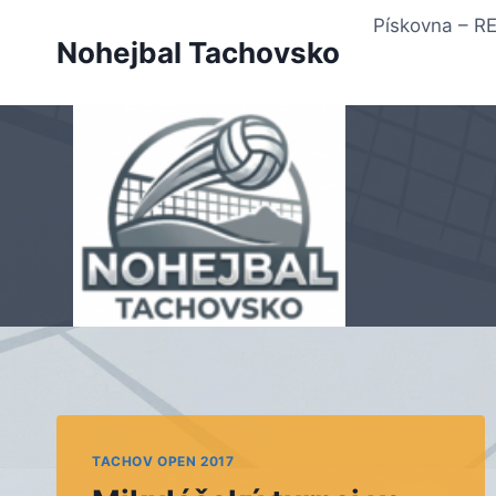
Přeskočit
Pískovna – 
na
Nohejbal Tachovsko
obsah
TACHOV OPEN 2017