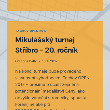
TACHOV OPEN 2017
Mikulášský turnaj
Stříbro – 20. ročník
Od
nohejbaltc
10.11.2017
Na konci turnaje bude provedeno
slavnostní vyhodnocení Tachov OPEN
2017 – prosíme o účast zejména
potencionální medailisty! Ceny jako
obvykle vánoční stromečky, spousta
koření, nějaké pití