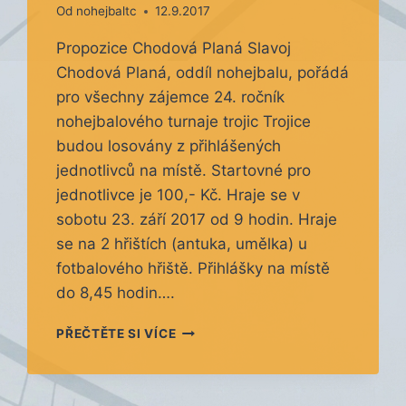
Od
nohejbaltc
12.9.2017
Propozice Chodová Planá Slavoj
Chodová Planá, oddíl nohejbalu, pořádá
pro všechny zájemce 24. ročník
nohejbalového turnaje trojic Trojice
budou losovány z přihlášených
jednotlivců na místě. Startovné pro
jednotlivce je 100,- Kč. Hraje se v
sobotu 23. září 2017 od 9 hodin. Hraje
se na 2 hřištích (antuka, umělka) u
fotbalového hřiště. Přihlášky na místě
do 8,45 hodin….
LOSOVANÝ
PŘEČTĚTE SI VÍCE
TURNAJ
TROJIC
–
CHODOVÁ