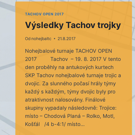
TACHOV OPEN 2017
Výsledky Tachov trojky
Od
nohejbaltc
21.8.2017
Nohejbalové turnaje TACHOV OPEN
2017 Tachov – 19. 8. 2017 V tento
den proběhly na antukových kurtech
SKP Tachov nohejbalové turnaje trojic a
dvojic. Za slunného počasí hrály týmy
každý s každým, týmy dvojic byly pro
atraktivnost nalosovány. Finálové
skupiny vypadaly následovně: Trojice:
místo – Chodová Planá – Rolko, Motl,
Košťál /4 b-4:1/ místo…