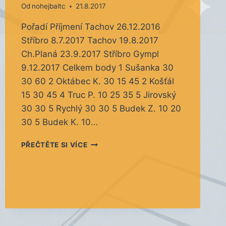
Od
nohejbaltc
21.8.2017
Pořadí Příjmení Tachov 26.12.2016
Stříbro 8.7.2017 Tachov 19.8.2017
Ch.Planá 23.9.2017 Stříbro Gympl
9.12.2017 Celkem body 1 Sušanka 30
30 60 2 Oktábec K. 30 15 45 2 Košťál
15 30 45 4 Truc P. 10 25 35 5 Jirovský
30 30 5 Rychlý 30 30 5 Budek Z. 10 20
30 5 Budek K. 10…
TACHOV
PŘEČTĚTE SI VÍCE
OPEN
2017
PO
3.
TURNAJI