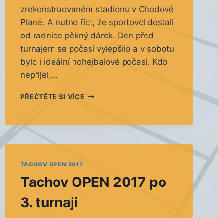
zrekonstruovaném stadionu v Chodové
Plané. A nutno říct, že sportovci dostali
od radnice pěkný dárek. Den před
turnajem se počasí vylepšilo a v sobotu
bylo i ideální nohejbalové počasí. Kdo
nepřijel,…
CHODOVÁ
PŘEČTĚTE SI VÍCE
PLANÁ
NOHEJBALOVÝ
TURNAJ
LOSOVANÝCH
TROJIC.
TACHOV OPEN 2017
Tachov OPEN 2017 po
3. turnaji