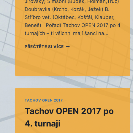
Jirovský) Simsoni (Budek, Holman,Truc)
Doubravka (Krcho, Kozák, Ježek) B.
Stříbro vet. (Oktábec, Košťál, Klauber,
Beneš) Pořadí Tachov OPEN 2017 po 4
turnajích – ti všichni mají šanci na…
MIKULÁŠSKÝ
PŘEČTĚTE SI VÍCE
TURNAJ
STŘÍBRO
–
PŘIHLÁŠKY
TACHOV OPEN 2017
Tachov OPEN 2017 po
4. turnaji