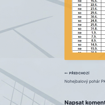
Navigace
PŘEDCHOZÍ
Nohejbalový pohár P
pro
příspěvek
Napsat komen