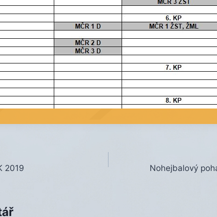
K 2019
Nohejbalový pohá
tář