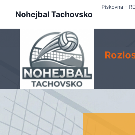
Přeskočit
Pískovna – 
na
Nohejbal Tachovsko
obsah
Rozlos