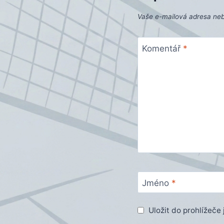
Vaše e-mailová adresa ne
Komentář
*
Jméno
*
Uložit do prohlížeč