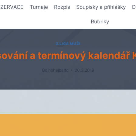
REZERVACE
Turnaje
Rozpis
Soupisky a přihlášky
D
Rubriky
2.LIGA MUŽI
ování a termínový kalendář 
Od
nohejbaltc
20.2.2019