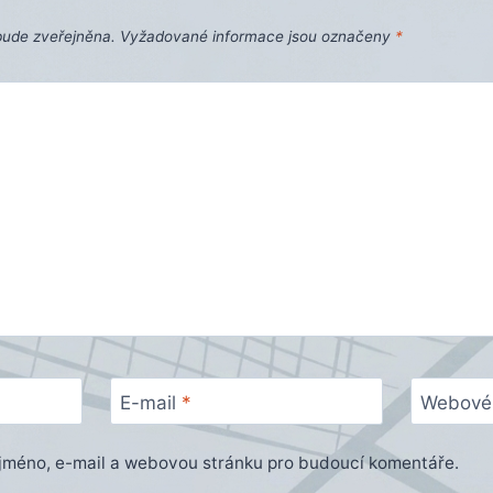
bude zveřejněna.
Vyžadované informace jsou označeny
*
E-mail
*
Webové 
e jméno, e-mail a webovou stránku pro budoucí komentáře.