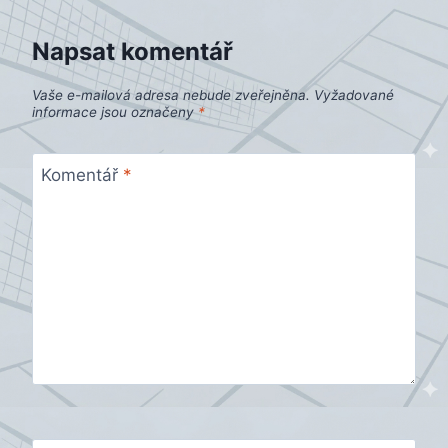
Napsat komentář
Vaše e-mailová adresa nebude zveřejněna.
Vyžadované
informace jsou označeny
*
Komentář
*