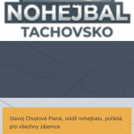
Od
nohejbaltc
4.9.2019
Slavoj Chodová Planá, oddíl nohejbalu, pořádá
pro všechny zájemce