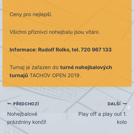
Ceny pro nejlepší.
Všichni příznivci nohejbalu jsou vítáni.
Informace: Rudolf Rolko, tel. 720 967 133
Turnaj je zařazen do
turné nohejbalových
turnajů
TACHOV OPEN 2019.
Navigace
PŘEDCHOZÍ
DALŠÍ
Nohejbalové
Play off a play out 1.
pro
prázdniny končí!
kolo
příspěvek