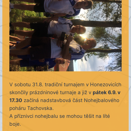
V sobotu 31.8. tradiční turnajem v Honezovicích
skončily prázdninové turnaje a již v
pátek 6.9. v
17.30
začíná nadstavbová část Nohejbalového
poháru Tachovska.
A příznivci nohejbalu se mohou těšit na líté
boje.