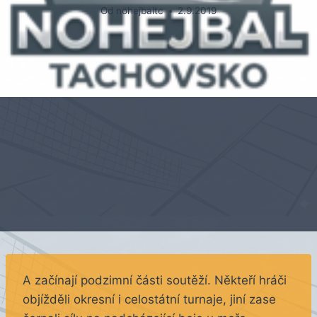
Od
nohejbaltc
2.9.2019
A začínají podzimní části soutěží. Někteří hráči
objížděli okresní i celostátní turnaje, jiní zase