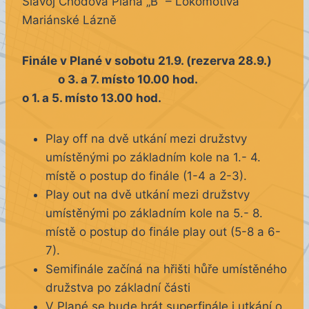
Slavoj Chodová Planá „B“ – Lokomotiva
Mariánské Lázně
Finále v Plané v sobotu 21.9. (rezerva 28.9.)
o 3. a 7. místo 10.00 hod.
o 1. a 5. místo 13.00 hod.
Play off na dvě utkání mezi družstvy
umístěnými po základním kole na 1.- 4.
místě o postup do finále (1-4 a 2-3).
Play out na dvě utkání mezi družstvy
umístěnými po základním kole na 5.- 8.
místě o postup do finále play out (5-8 a 6-
7).
Semifinále začíná na hřišti hůře umístěného
družstva po základní části
V Plané se bude hrát superfinále i utkání o