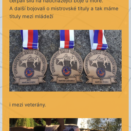
čerpali sílu na nadcházející boje u moře.
A další bojovali o mistrovské tituly a tak máme
tituly mezi mládeží
i mezi veterány.