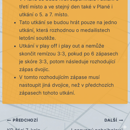
třetí místo a ve stejný den také v Plané i
utkání o 5. a 7. místo.
Tato utkání se budou hrát pouze na jedno
utkání, která rozhodnou o medailistech
letošní soutěže.
Utkání v play off i play out a nemůže
skončit remízou 3:3, pokud po 6 zápasech
je skóre 3:3, potom následuje rozhodující
zápas dvojic.
V tomto rozhodujícím zápase musí
nastoupit jiná dvojice, než v předchozích
zápasech tohoto utkání.
Navigace
PŘEDCHOZÍ
DALŠÍ