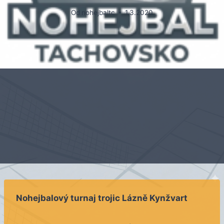
Od
nohejbaltc
1.3.2020
Nohejbalový turnaj trojic Lázně Kynžvart