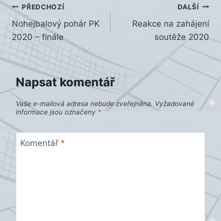
Navigace
PŘEDCHOZÍ
DALŠÍ
Nohejbalový pohár PK
Reakce na zahájení
pro
2020 – finále
soutěže 2020
příspěvek
Napsat komentář
Vaše e-mailová adresa nebude zveřejněna.
Vyžadované
informace jsou označeny
*
Komentář
*