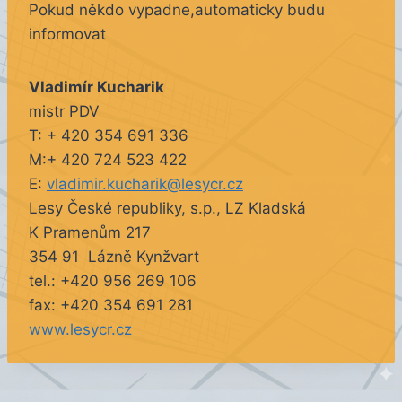
Pokud někdo vypadne,automaticky budu
informovat
Vladimír Kucharik
mistr PDV
T: + 420 354 691 336
M:+ 420 724 523 422
E:
vladimir.kucharik@lesycr.cz
Lesy České republiky, s.p., LZ Kladská
K Pramenům 217
354 91 Lázně Kynžvart
tel.: +420 956 269 106
fax: +420 354 691 281
www.lesycr.cz