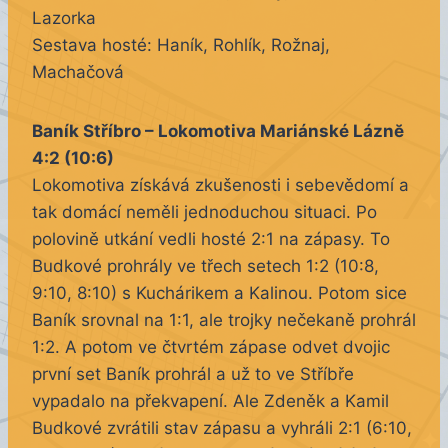
Lazorka
Sestava hosté: Haník, Rohlík, Rožnaj,
Machačová
Baník Stříbro – Lokomotiva Mariánské Láznĕ
4:2 (10:6)
Lokomotiva získává zkušenosti i sebevědomí a
tak domácí neměli jednoduchou situaci. Po
polovině utkání vedli hosté 2:1 na zápasy. To
Budkové prohrály ve třech setech 1:2 (10:8,
9:10, 8:10) s Kuchárikem a Kalinou. Potom sice
Baník srovnal na 1:1, ale trojky nečekaně prohrál
1:2. A potom ve čtvrtém zápase odvet dvojic
první set Baník prohrál a už to ve Stříbře
vypadalo na překvapení. Ale Zdeněk a Kamil
Budkové zvrátili stav zápasu a vyhráli 2:1 (6:10,