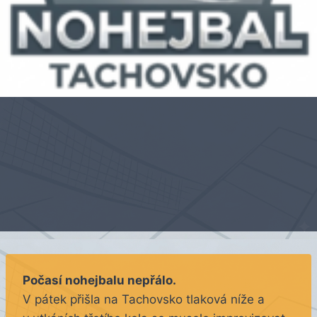
Počasí nohejbalu nepřálo.
V pátek přišla na Tachovsko tlaková níže a