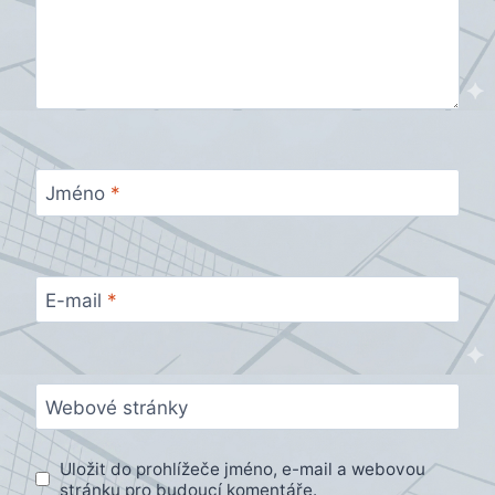
Jméno
*
E-mail
*
Webové stránky
Uložit do prohlížeče jméno, e-mail a webovou
stránku pro budoucí komentáře.