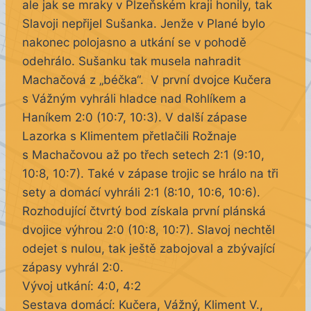
ale jak se mraky v Plzeňském kraji honily, tak
Slavoji nepřijel Sušanka. Jenže v Plané bylo
nakonec polojasno a utkání se v pohodě
odehrálo. Sušanku tak musela nahradit
Machačová z „béčka“. V první dvojce Kučera
s Vážným vyhráli hladce nad Rohlíkem a
Haníkem 2:0 (10:7, 10:3). V další zápase
Lazorka s Klimentem přetlačili Rožnaje
s Machačovou až po třech setech 2:1 (9:10,
10:8, 10:7). Také v zápase trojic se hrálo na tři
sety a domácí vyhráli 2:1 (8:10, 10:6, 10:6).
Rozhodující čtvrtý bod získala první plánská
dvojice výhrou 2:0 (10:8, 10:7). Slavoj nechtěl
odejet s nulou, tak ještě zabojoval a zbývající
zápasy vyhrál 2:0.
Vývoj utkání: 4:0, 4:2
Sestava domácí: Kučera, Vážný, Kliment V.,