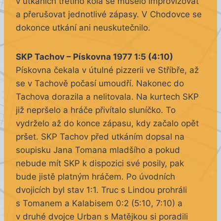
v utkáních třetího kola se muselo improvizovat
a přerušovat jednotlivé zápasy. V Chodovce se
dokonce utkání ani neuskutečnilo.
SKP Tachov – Pískovna 1977 1:5 (4:10)
Pískovna čekala v útulné pizzerii ve Stříbře, až
se v Tachově počasí umoudří. Nakonec do
Tachova dorazila a nelitovala. Na kurtech SKP
již nepršelo a hráče přivítalo sluníčko. To
vydrželo až do konce zápasu, kdy začalo opět
pršet. SKP Tachov před utkáním dopsal na
soupisku Jana Tomana mladšího a pokud
nebude mít SKP k dispozici své posily, pak
bude jistě platným hráčem. Po úvodních
dvojicích byl stav 1:1. Truc s Lindou prohráli
s Tomanem a Kalabisem 0:2 (5:10, 7:10) a
v druhé dvojce Urban s Matějkou si poradili