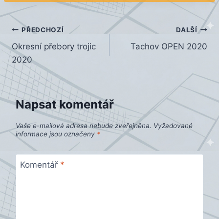
Navigace
PŘEDCHOZÍ
DALŠÍ
Okresní přebory trojic
Tachov OPEN 2020
pro
2020
příspěvek
Napsat komentář
Vaše e-mailová adresa nebude zveřejněna.
Vyžadované
informace jsou označeny
*
Komentář
*