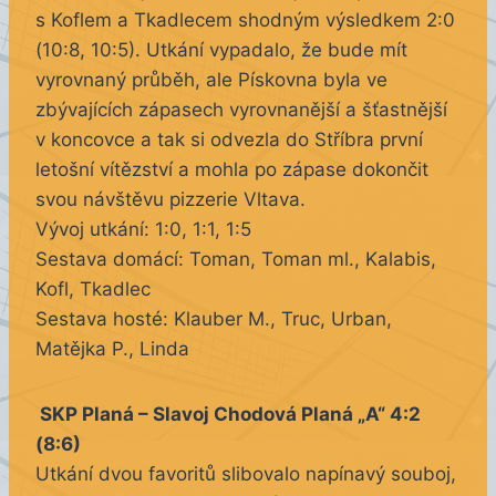
s Koflem a Tkadlecem shodným výsledkem 2:0
(10:8, 10:5). Utkání vypadalo, že bude mít
vyrovnaný průběh, ale Pískovna byla ve
zbývajících zápasech vyrovnanější a šťastnější
v koncovce a tak si odvezla do Stříbra první
letošní vítězství a mohla po zápase dokončit
svou návštěvu pizzerie Vltava.
Vývoj utkání: 1:0, 1:1, 1:5
Sestava domácí: Toman, Toman ml., Kalabis,
Kofl, Tkadlec
Sestava hosté: Klauber M., Truc, Urban,
Matějka P., Linda
SKP Planá – Slavoj Chodová Planá „A“ 4:2
(8:6)
Utkání dvou favoritů slibovalo napínavý souboj,