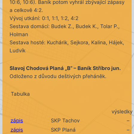
10:6, 10:6). Baník potom vyhrál zbývající zápasy
a celkově 4:2.
Vývoj utkání: 0:1, 1:1, 1:2, 4:2
Sestava domácí: Budek Z., Budek K., Tolar P.,
Holman
Sestava hosté: Kuchárik, Sejkora, Kalina, Hájek,
Ludvík
Slavoj Chodová Planá „B“ – Baník Stříbro jun.
Odloženo z důvodu deštivých přeháněk.
Tabulka
výsledky 
zápis
SKP Tachov
–
zápis
SKP Planá
–