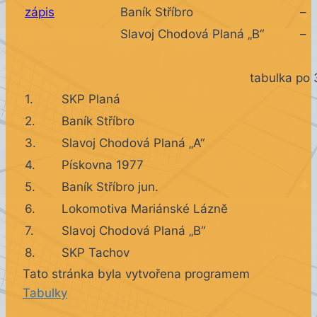
zápis
Baník Stříbro
–
Slavoj Chodová Planá „B“
–
tabulka po 
1.
SKP Planá
2.
Baník Stříbro
3.
Slavoj Chodová Planá „A“
4.
Pískovna 1977
5.
Baník Stříbro jun.
6.
Lokomotiva Mariánské Láznĕ
7.
Slavoj Chodová Planá „B“
8.
SKP Tachov
Tato stránka byla vytvořena programem
Tabulky