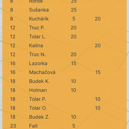
8
Rohlík
25
8
Sušanka
25
8
Kuchárik
5
20
12
Truc P.
20
12
Tolar L.
20
12
Kalina
20
12
Truc N.
20
16
Lazorka
15
16
Machačová
15
18
Budek K.
10
18
Holman
10
18
Tolar P.
10
18
Tolar O.
10
18
Budek Z.
10
23
Fait
5