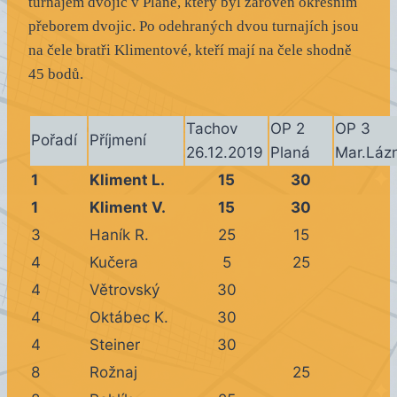
turnajem dvojic v Plané, který byl zároveň okresním
přeborem dvojic. Po odehraných dvou turnajích jsou
na čele bratři Klimentové, kteří mají na čele shodně
45 bodů.
Tachov
OP 2
OP 3
Pořadí
Příjmení
26.12.2019
Planá
Mar.Láz
1
Kliment L.
15
30
1
Kliment V.
15
30
3
Haník R.
25
15
4
Kučera
5
25
4
Větrovský
30
4
Oktábec K.
30
4
Steiner
30
8
Rožnaj
25