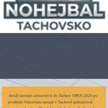
Seriál turnajů zařazených do Tachov OPEN 2020 po
úvodním Vánočním turnaji v Tachově pokračoval