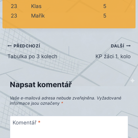
23
Klas
5
23
Mařík
5
Navigace
PŘEDCHOZÍ
DALŠÍ
Tabulka po 3 kolech
KP žáci 1. kolo
pro
příspěvek
Napsat komentář
Vaše e-mailová adresa nebude zveřejněna.
Vyžadované
informace jsou označeny
*
Komentář
*