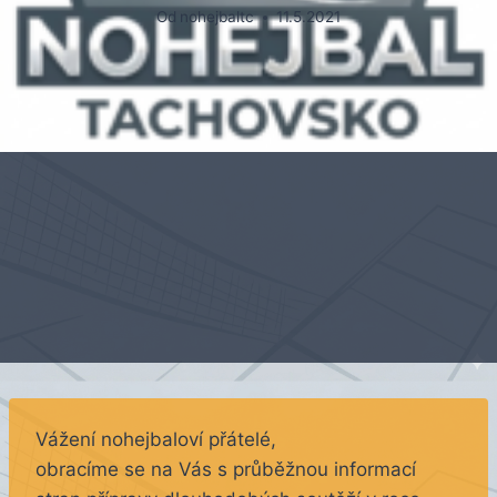
Od
nohejbaltc
11.5.2021
Vážení nohejbaloví přátelé,
obracíme se na Vás s průběžnou informací