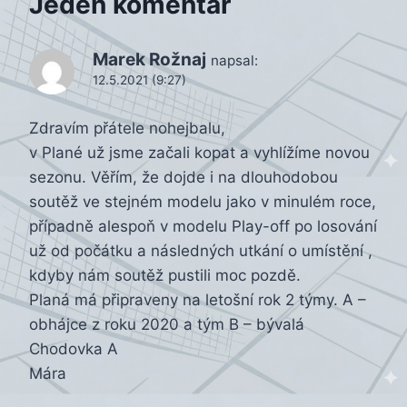
Jeden komentář
Marek Rožnaj
napsal:
12.5.2021 (9:27)
Zdravím přátele nohejbalu,
v Plané už jsme začali kopat a vyhlížíme novou
sezonu. Věřím, že dojde i na dlouhodobou
soutěž ve stejném modelu jako v minulém roce,
případně alespoň v modelu Play-off po losování
už od počátku a následných utkání o umístění ,
kdyby nám soutěž pustili moc pozdě.
Planá má připraveny na letošní rok 2 týmy. A –
obhájce z roku 2020 a tým B – bývalá
Chodovka A
Mára