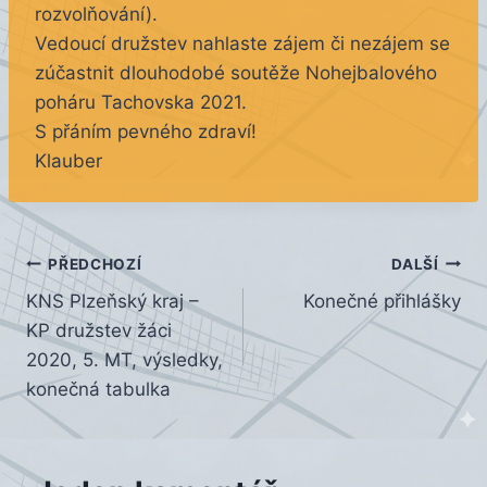
rozvolňování).
Vedoucí družstev nahlaste zájem či nezájem se
zúčastnit dlouhodobé soutěže Nohejbalového
poháru Tachovska 2021.
S přáním pevného zdraví!
Klauber
Navigace
PŘEDCHOZÍ
DALŠÍ
KNS Plzeňský kraj –
Konečné přihlášky
pro
KP družstev žáci
příspěvek
2020, 5. MT, výsledky,
konečná tabulka