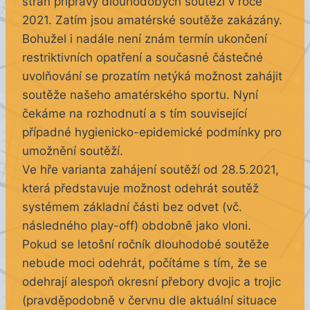
stran přípravy dlouhodobých soutěží v roce
2021. Zatím jsou amatérské soutěže zakázány.
Bohužel i nadále není znám termín ukončení
restriktivních opatření a současné částečné
uvolňování se prozatím netýká možnost zahájit
soutěže našeho amatérského sportu. Nyní
čekáme na rozhodnutí a s tím související
případné hygienicko-epidemické podmínky pro
umožnění soutěží.
Ve hře varianta zahájení soutěží od 28.5.2021,
která představuje možnost odehrát soutěž
systémem základní části bez odvet (vč.
následného play-off) obdobně jako vloni.
Pokud se letošní ročník dlouhodobé soutěže
nebude moci odehrát, počítáme s tím, že se
odehrají alespoň okresní přebory dvojic a trojic
(pravděpodobně v červnu dle aktuální situace