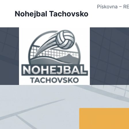
Přeskočit
Pískovna – 
na
Nohejbal Tachovsko
obsah