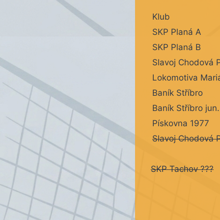
Klub
SKP Planá A
SKP Planá B
Slavoj Chodová 
Lokomotiva Mari
Baník Stříbro
Baník Stříbro jun.
Pískovna 1977
Slavoj Chodová P
SKP Tachov ???