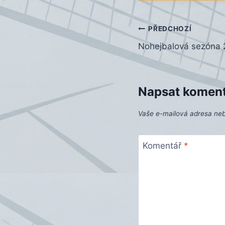
Navigace
PŘEDCHOZÍ
Nohejbalová sezóna 
pro
příspěvek
Napsat komen
Vaše e-mailová adresa ne
Komentář
*