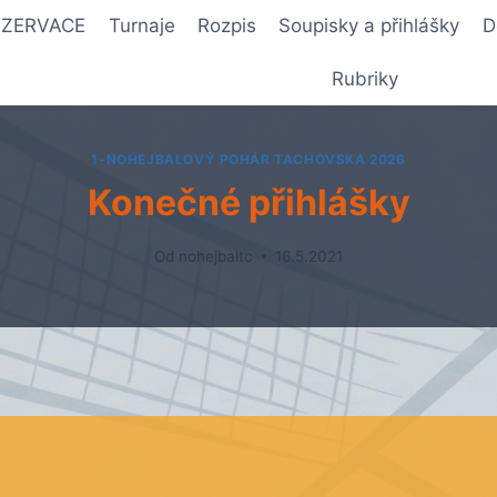
REZERVACE
Turnaje
Rozpis
Soupisky a přihlášky
D
Rubriky
1-NOHEJBALOVÝ POHÁR TACHOVSKA 2026
Konečné přihlášky
Od
nohejbaltc
16.5.2021