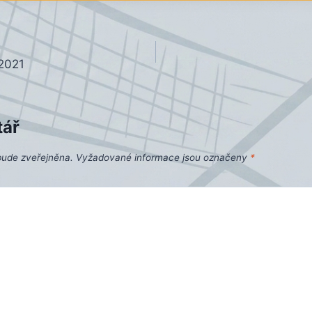
2021
tář
bude zveřejněna.
Vyžadované informace jsou označeny
*