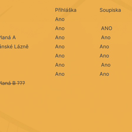
Přihláška
Soupiska
Ano
Ano
ANO
Planá A
Ano
Ano
ánské Lázně
Ano
Ano
Ano
Ano
Ano
Ano
Ano
Ano
laná B ???