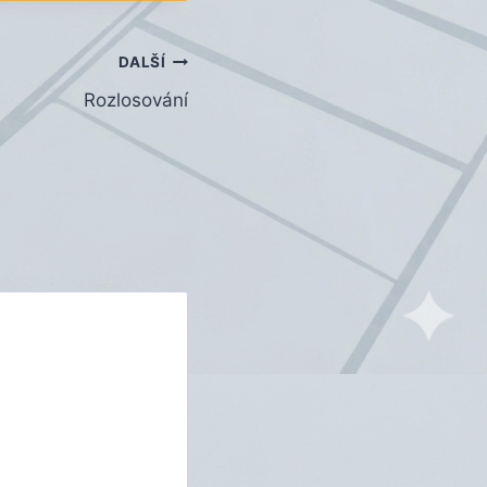
DALŠÍ
Rozlosování