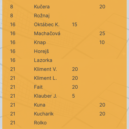
8
Kučera
20
8
Rožnaj
16
Oktábec K.
15
16
Machačová
25
16
Knap
10
16
Horejš
16
Lazorka
21
Kliment V.
20
21
Kliment L.
20
21
Fait
20
21
Klauber J.
5
21
Kuna
20
21
Kucharik
20
21
Rolko