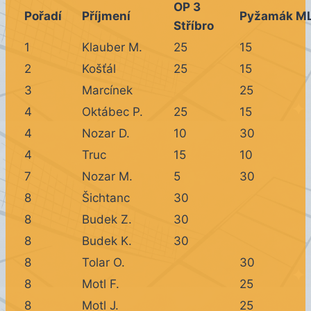
OP 3
Pořadí
Příjmení
Pyžamák M
Stříbro
1
Klauber M.
25
15
2
Košťál
25
15
3
Marcínek
25
4
Oktábec P.
25
15
4
Nozar D.
10
30
4
Truc
15
10
7
Nozar M.
5
30
8
Šichtanc
30
8
Budek Z.
30
8
Budek K.
30
8
Tolar O.
30
8
Motl F.
25
8
Motl J.
25