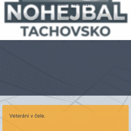
Od
nohejbaltc
16.9.2021
Veteráni v čele.