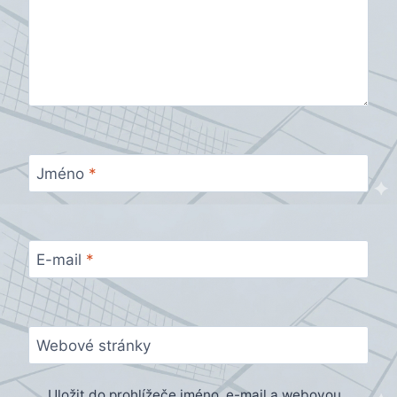
Jméno
*
E-mail
*
Webové stránky
Uložit do prohlížeče jméno, e-mail a webovou