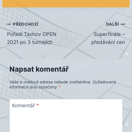
Navigace
PŘEDCHOZÍ
DALŠÍ
Pořadí Tachov OPEN
Superfinále –
pro
2021 po 3 turnajích
předávání cen
příspěvek
Napsat komentář
Vaše e-mailová adresa nebude zveřejněna.
Vyžadované
informace jsou označeny
*
Komentář
*