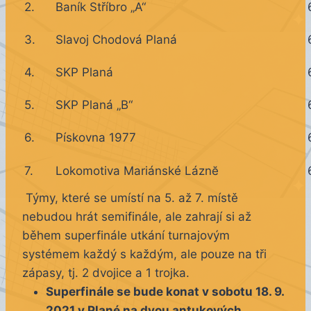
2.
Baník Stříbro „A“
3.
Slavoj Chodová Planá
4.
SKP Planá
5.
SKP Planá „B“
6.
Pískovna 1977
7.
Lokomotiva Mariánské Láznĕ
Týmy, které se umístí na 5. až 7. místě
nebudou hrát semifinále, ale zahrají si až
během superfinále utkání turnajovým
systémem každý s každým, ale pouze na tři
zápasy, tj. 2 dvojice a 1 trojka.
Superfinále se bude konat v sobotu 18. 9.
2021 v Plané na dvou antukových