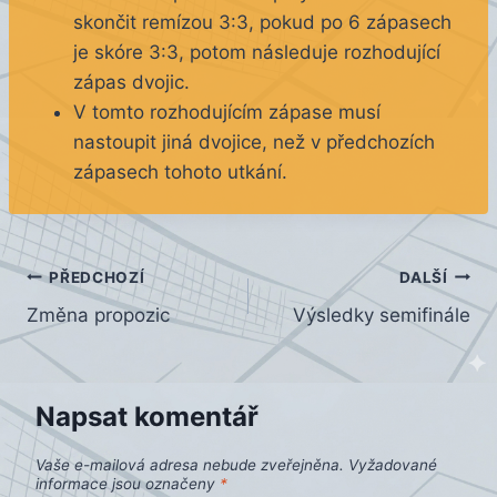
skončit remízou 3:3, pokud po 6 zápasech
je skóre 3:3, potom následuje rozhodující
zápas dvojic.
V tomto rozhodujícím zápase musí
nastoupit jiná dvojice, než v předchozích
zápasech tohoto utkání.
Navigace
PŘEDCHOZÍ
DALŠÍ
Změna propozic
Výsledky semifinále
pro
příspěvek
Napsat komentář
Vaše e-mailová adresa nebude zveřejněna.
Vyžadované
informace jsou označeny
*