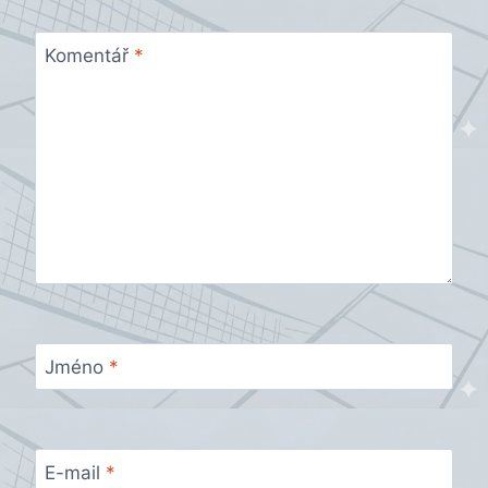
Komentář
*
Jméno
*
E-mail
*