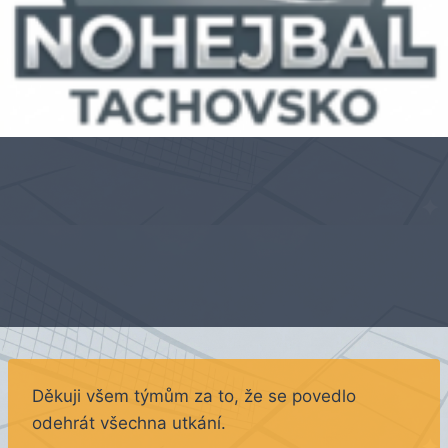
Děkuji všem týmům za to, že se povedlo
odehrát všechna utkání.