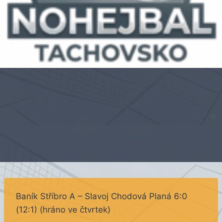
Baník Stříbro A – Slavoj Chodová Planá 6:0
(12:1) (hráno ve čtvrtek)