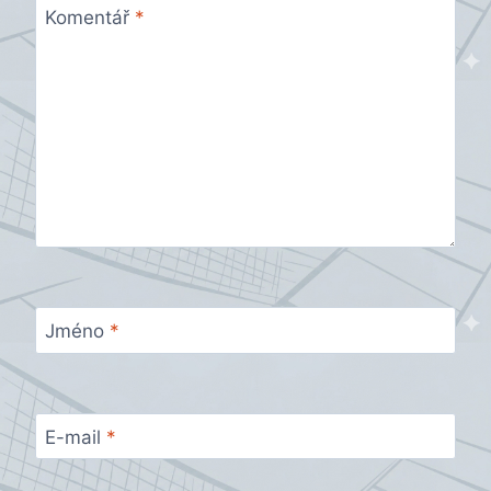
Komentář
*
Jméno
*
E-mail
*