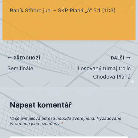
Baník Stříbro jun. – SKP Planá „A“ 5:1 (11:3)
Navigace
PŘEDCHOZÍ
DALŠÍ
Semifinále
Losovaný turnaj trojic
pro
Chodová Planá
příspěvek
Napsat komentář
Vaše e-mailová adresa nebude zveřejněna.
Vyžadované
informace jsou označeny
*