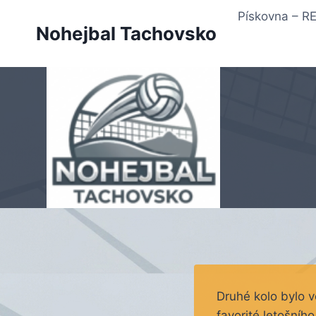
Přeskočit
Pískovna – 
na
Nohejbal Tachovsko
obsah
Druhé kolo bylo v
favorité letošního