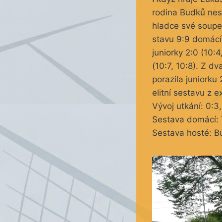
rodina Budků nest
hladce své soupeř
stavu 9:9 domácí 
juniorky 2:0 (10:4
(10:7, 10:8). Z d
porazila juniorku 
elitní sestavu z 
Vývoj utkání: 0:3,
Sestava domácí: T
Sestava hosté: B