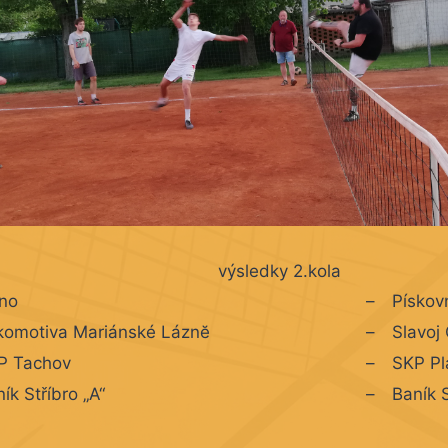
výsledky 2.kola
lno
–
Pískov
komotiva Mariánské Láznĕ
–
Slavoj
P Tachov
–
SKP Pl
ík Stříbro „A“
–
Baník S