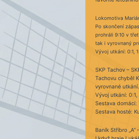
Lokomotiva Marián
Po skončení zápasů
prohráli 9:10 v tř
tak i vyrovnaný pr
Vývoj utkání: 0:1, 1:
SKP Tachov – SKP
Tachovu chyběl Ka
vyrovnané utkání.
Vývoj utkání: 0:1, 
Sestava domácí: 
Sestava hosté: Ku
Baník Stříbro „A“ 
I když hraje Luká