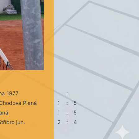
na 1977
:
 Chodová Planá
1
:
5
aná
1
:
5
tříbro jun.
2
:
4