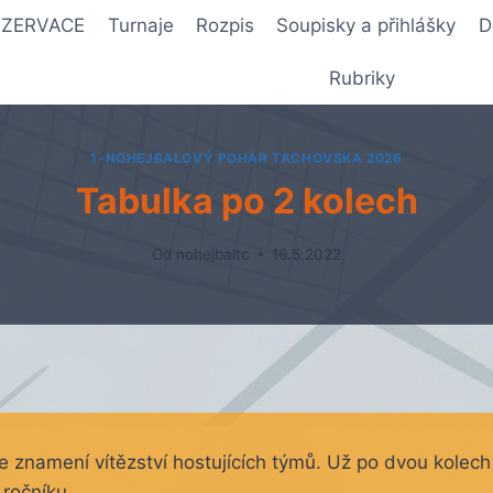
REZERVACE
Turnaje
Rozpis
Soupisky a přihlášky
D
Rubriky
1-NOHEJBALOVÝ POHÁR TACHOVSKA 2026
Tabulka po 2 kolech
Od
nohejbaltc
16.5.2022
e znamení vítězství hostujících týmů. Už po dvou kolech
 ročníku.