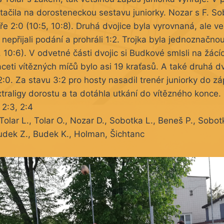
ačila na dorosteneckou sestavu juniorky. Nozar s F. Sob
e 2:0 (10:5, 10:8). Druhá dvojice byla vyrovnaná, ale ve
nepřijali podání a prohráli 1:2. Trojka byla jednoznačnou
, 10:6). V odvetné části dvojic si Budkové smlsli na žácí
vaceti vítězných míčů bylo asi 19 kraťasů. A také druhá d
2:0. Za stavu 3:2 pro hosty nasadil trenér juniorky do zá
extraligy dorostu a ta dotáhla utkání do vítězného konce.
 2:3, 2:4
olar L., Tolar O., Nozar D., Sobotka L., Beneš P., Sobot
udek Z., Budek K., Holman, Šichtanc