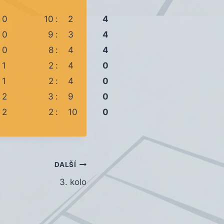
0
10
:
2
4
0
9
:
3
4
0
8
:
4
4
1
2
:
4
0
1
2
:
4
0
2
3
:
9
0
2
2
:
10
0
DALŠÍ
3. kolo