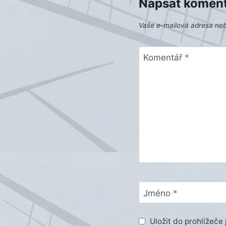
Napsat komen
Vaše e-mailová adresa ne
Komentář
*
Jméno
*
Uložit do prohlížeč