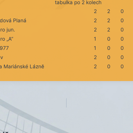
tabulka po 2 kolech
2
2
0
odová Planá
2
2
0
ro jun.
2
2
0
ro „A“
1
0
0
1977
1
0
0
ov
2
0
0
a Mariánské Láznĕ
2
0
0