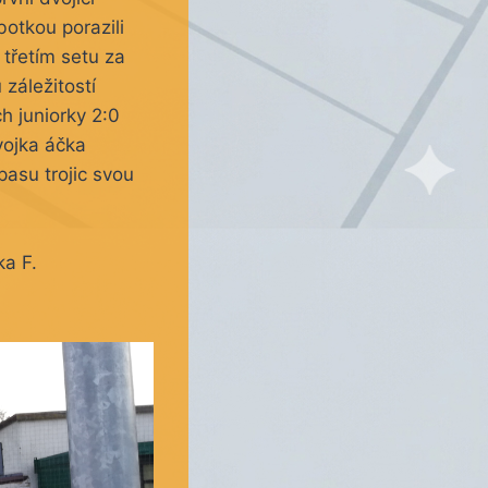
otkou porazili
 třetím setu za
 záležitostí
ch juniorky 2:0
vojka áčka
pasu trojic svou
ka F.