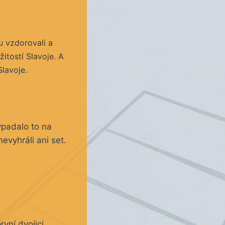
tu vzdorovali a
itostí Slavoje. A
Slavoje.
ypadalo to na
evyhráli ani set.
rvní dvojici