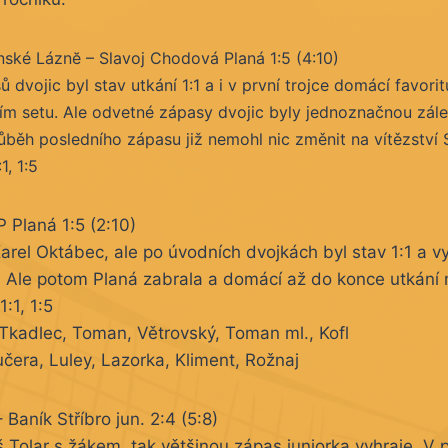
ské Láznĕ – Slavoj Chodová Planá 1:5 (4:10)
 dvojic byl stav utkání 1:1 a i v první trojce domácí favori
etím setu. Ale odvetné zápasy dvojic byly jednoznačnou zálež
ůběh posledního zápasu již nemohl nic změnit na vítězství 
1, 1:5
 Planá 1:5 (2:10)
rel Oktábec, ale po úvodních dvojkách byl stav 1:1 a v
 Ale potom Planá zabrala a domácí až do konce utkání n
1:1, 1:5
Tkadlec, Toman, Větrovský, Toman ml., Kofl
čera, Luley, Lazorka, Kliment, Rožnaj
– Baník Stříbro jun. 2:4 (5:8)
š Tolar s žákem, tak většinou zápas juniorka vyhraje. V p