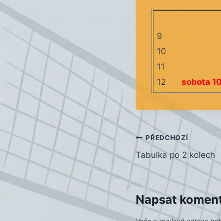
9
10
11
12
sobota 1
Navigace
PŘEDCHOZÍ
Tabulka po 2 kolech
pro
příspěvek
Napsat komen