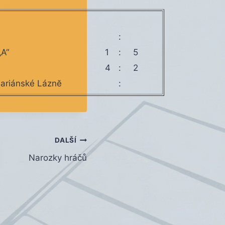
:
„A“
1
:
5
4
:
2
ariánské Láznĕ
:
DALŠÍ
Narozky hráčů