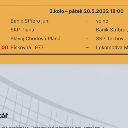
3.kolo – pátek 20.5.2022 18:00
Baník Stříbro jun.
–
volno
SKP Planá
–
Baník Stříbro 
Slavoj Chodová Planá
–
SKP Tachov
0.00
Pískovna 1977
–
Lokomotiva M
tář