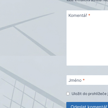
Vaše e-mailová adresa ne
Komentář
*
Jméno
*
Uložit do prohlížeč