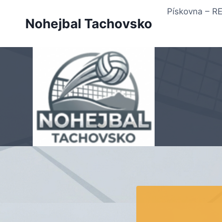
Přeskočit
Pískovna – 
na
Nohejbal Tachovsko
obsah