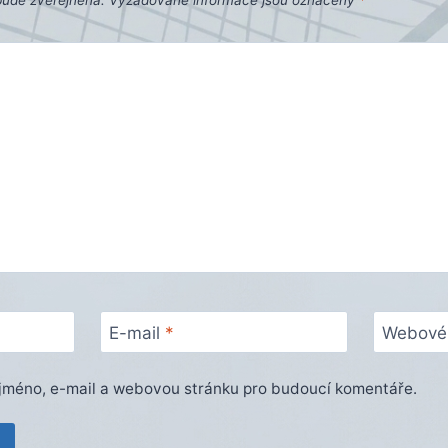
bude zveřejněna.
Vyžadované informace jsou označeny
*
E-mail
*
Webové 
e jméno, e-mail a webovou stránku pro budoucí komentáře.