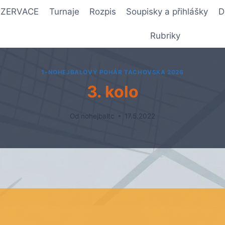
REZERVACE
Turnaje
Rozpis
Soupisky a přihlášky
D
Rubriky
1-NOHEJBALOVÝ POHÁR TACHOVSKA 2026
3. kolo
Od
nohejbaltc
17.5.2022