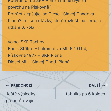
Potvrdí formu SKP Planá i na nezvyklém
povrchu na Pískovně?
Potrápí zlepšující se Diesel Slavoj Chodová
Planá? To jsou otázky, které rozluští následující
utkání 6. kola.
volno-SKP Tachov
Baník Stříbro – Lokomotiva ML 5:1 (11:4)
Pískovna 1977 – SKP Planá
Diesel ML – Slavoj Chod. Planá
Navigace
PŘEDCHOZÍ
DALŠÍ
Ještě výsledky
tabulka po 6 kolech
pro
přeborů dvojic
příspěvek