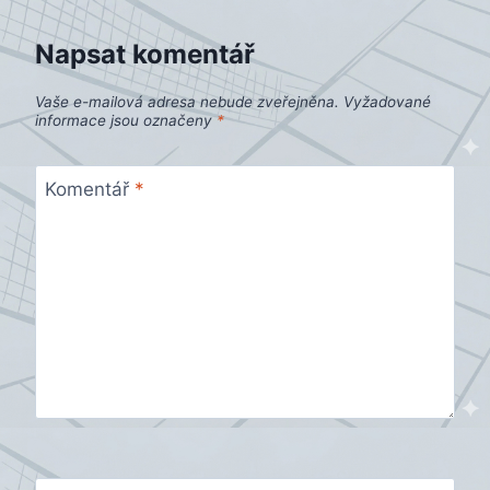
Napsat komentář
Vaše e-mailová adresa nebude zveřejněna.
Vyžadované
informace jsou označeny
*
Komentář
*