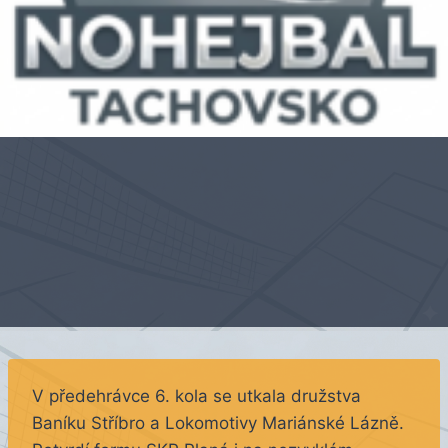
V předehrávce 6. kola se utkala družstva
Baníku Stříbro a Lokomotivy Mariánské Lázně.