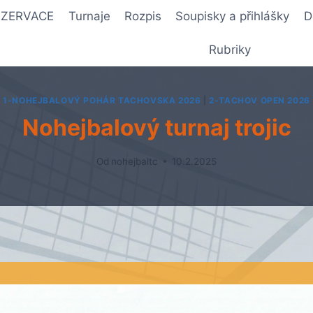
REZERVACE
Turnaje
Rozpis
Soupisky a přihlášky
D
Rubriky
1-NOHEJBALOVÝ POHÁR TACHOVSKA 2026
|
2-TACHOV OPEN 2026
Nohejbalový turnaj trojic
Od
nohejbaltc
10.2.2025