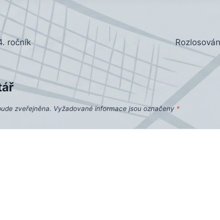
4. ročník
Rozlosován
tář
bude zveřejněna.
Vyžadované informace jsou označeny
*