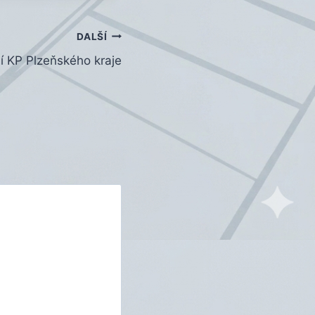
DALŠÍ
í KP Plzeňského kraje