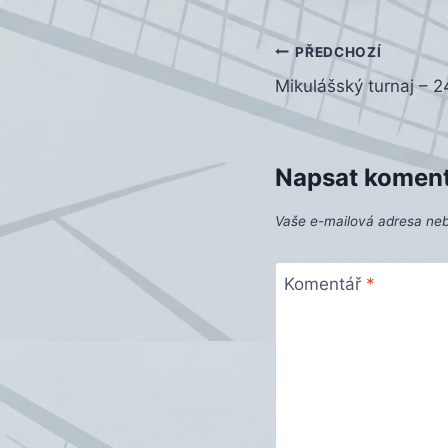
Navigace
PŘEDCHOZÍ
Mikulášský turnaj – 2
pro
příspěvek
Napsat komen
Vaše e-mailová adresa ne
Komentář
*