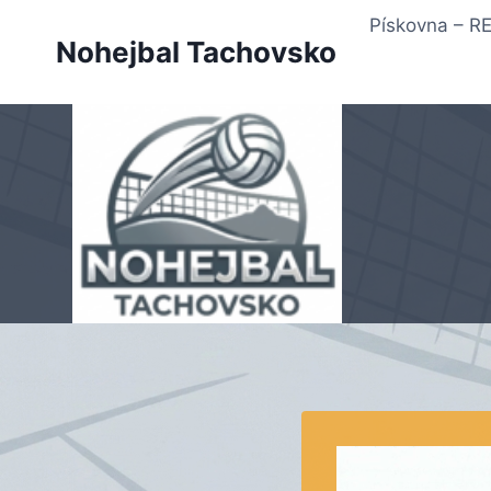
Přeskočit
Pískovna – 
na
Nohejbal Tachovsko
obsah