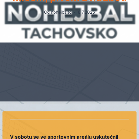
Od
nohejbaltc
8.7.2025
V sobotu se ve sportovním areálu uskutečnil