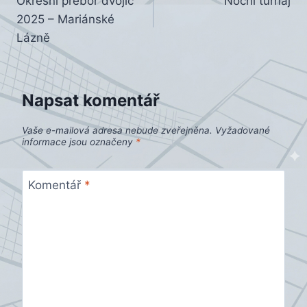
Okresní přebor dvojic
Noční turnaj
pro
2025 – Mariánské
příspěvek
Lázně
Napsat komentář
Vaše e-mailová adresa nebude zveřejněna.
Vyžadované
informace jsou označeny
*
Komentář
*