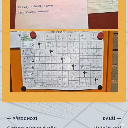
Navigace
PŘEDCHOZÍ
DALŠÍ