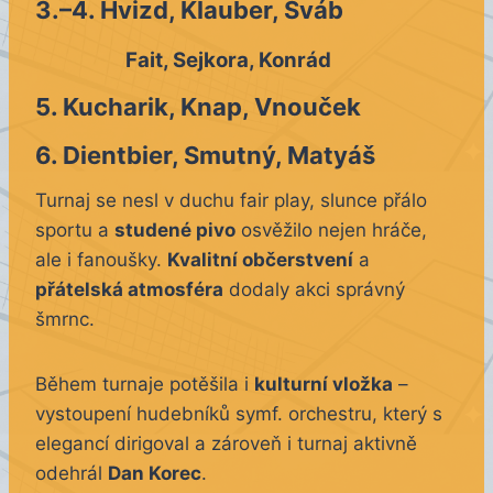
3.–4. Hvizd, Klauber, Šváb
Fait, Sejkora, Konrád
5. Kucharik, Knap, Vnouček
6. Dientbier, Smutný, Matyáš
Turnaj se nesl v duchu fair play, slunce přálo
sportu a
studené pivo
osvěžilo nejen hráče,
ale i fanoušky.
Kvalitní občerstvení
a
přátelská atmosféra
dodaly akci správný
šmrnc.
Během turnaje potěšila i
kulturní vložka
–
vystoupení hudebníků symf. orchestru, který s
elegancí dirigoval a zároveň i turnaj aktivně
odehrál
Dan Korec
.