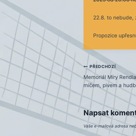
22.8. to nebude, 
Propozice upřesn
Navigace
PŘEDCHOZÍ
Memoriál Míry Rendl
pro
míčem, pivem a hud
příspěvek
Napsat komen
Vaše e-mailová adresa ne