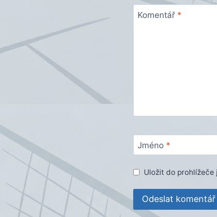
Komentář
*
Jméno
*
Uložit do prohlížeč