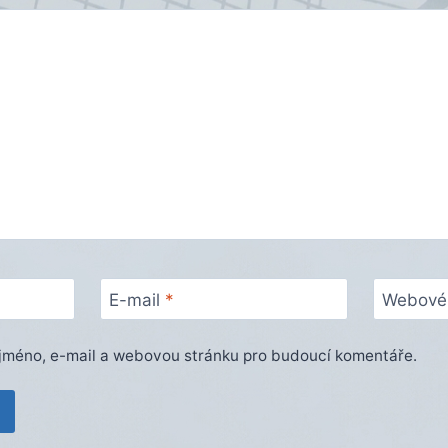
E-mail
*
Webové 
e jméno, e-mail a webovou stránku pro budoucí komentáře.