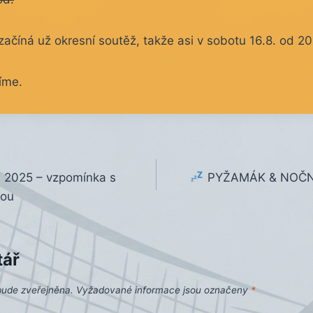
začíná už okresní soutěž, takže asi v sobotu 16.8. od 2
íme.
a 2025 – vzpomínka s
PYŽAMÁK & NOČN
bou
tář
bude zveřejněna.
Vyžadované informace jsou označeny
*