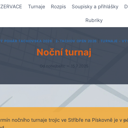
REZERVACE
Turnaje
Rozpis
Soupisky a přihlášky
D
Rubriky
Ý POHÁR TACHOVSKA 2026
|
2-TACHOV OPEN 2026
|
TURNAJE - VÝ
Noční turnaj
Od
nohejbaltc
15.7.2025
mín nočního turnaje trojic ve Stříbře na Pískovně je v
p
od.