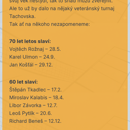
svůj věk nestydí, tak to snad můžu zveřejnit.
Ale to už by dalo na nějaký veteránský turnaj
Tachovska.
Tak ať na někoho nezapomeneme:
70 let letos slaví:
Vojtěch Rožnaj – 28.5.
Karel Ulmon – 24.9.
Jan Košťál – 29.12.
60 let slaví:
Štěpán Tkadlec – 17.2.
Miroslav Kalabis – 18.4.
Libor Závorka – 12.7.
Leoš Pytlík – 20.6.
Richard Beneš – 12.12.