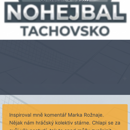
Od
nohejbaltc
17.5.2022
Inspiroval mně komentář Marka Rožnaje.
Nějak nám hráčský kolektiv stárne. Chlapi se za