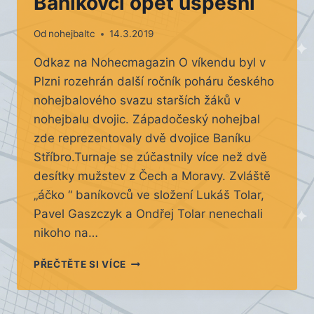
Baníkovci opět úspěšní
Od
nohejbaltc
14.3.2019
Odkaz na Nohecmagazin O víkendu byl v
Plzni rozehrán další ročník poháru českého
nohejbalového svazu starších žáků v
nohejbalu dvojic. Západočeský nohejbal
zde reprezentovaly dvě dvojice Baníku
Stříbro.Turnaje se zúčastnily více než dvě
desítky mužstev z Čech a Moravy. Zvláště
„áčko “ baníkovců ve složení Lukáš Tolar,
Pavel Gaszczyk a Ondřej Tolar nenechali
nikoho na…
BANÍKOVCI
PŘEČTĚTE SI VÍCE
OPĚT
ÚSPĚŠNÍ