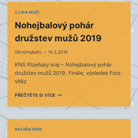
2.LIGA MUŽI
Nohejbalový pohár
družstev mužů 2019
Od
nohejbaltc
14.3.2019
KNS Plzeňský kraj – Nohejbalový pohár
družstev mužů 2019, Finále, výsledek Foto
vítěz
NOHEJBALOVÝ
PŘEČTĚTE SI VÍCE
POHÁR
DRUŽSTEV
MUŽŮ
2019
NEZAŘAZENO