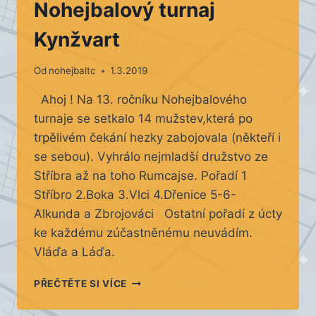
Nohejbalový turnaj
Kynžvart
Od
nohejbaltc
1.3.2019
Ahoj ! Na 13. ročníku Nohejbalového
turnaje se setkalo 14 mužstev,která po
trpělivém čekání hezky zabojovala (někteří i
se sebou). Vyhrálo nejmladší družstvo ze
Stříbra až na toho Rumcajse. Pořadí 1
Stříbro 2.Boka 3.Vlci 4.Dřenice 5-6-
Alkunda a Zbrojováci Ostatní pořadí z úcty
ke každému zúčastněnému neuvádím.
Vláďa a Láďa.
NOHEJBALOVÝ
PŘEČTĚTE SI VÍCE
TURNAJ
KYNŽVART