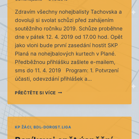
Zdravím všechny nohejbalisty Tachovska a
dovoluji si svolat schůzi před zahájením
soutěžního ročníku 2019. Schůze proběhne
dne v pátek 12. 4. 2019 od 17.00 hod. Opět
jako vloni bude první zasedání hostit SKP
Planá na nohejbalových kurtech v Plané.
Předběžnou přihlášku zašlete e-mailem,
sms do 11. 4. 2019 Program: 1. Potvrzení
účasti, odevzdání přihlášek a…
NOHEJBALOVÁ
PŘEČTĚTE SI VÍCE
SCHŮZE
PRO
ROČNÍK
2019
KP ŽÁCI, BDL-DOROST.LIGA