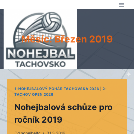
Přeskočit
na
obsah
Měsíc: Březen 2019
1-NOHEJBALOVÝ POHÁR TACHOVSKA 2026
|
2-
TACHOV OPEN 2026
Nohejbalová schůze pro
ročník 2019
Od
nohejbaltc
31.3.2019