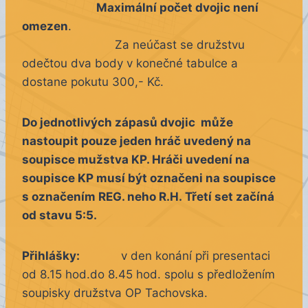
Maximální počet dvojic není
omezen
.
Za neúčast se družstvu
odečtou dva body v konečné tabulce a
dostane pokutu 300,- Kč.
Do jednotlivých zápasů dvojic může
nastoupit pouze jeden hráč uvedený n
a
soupisce mužstva KP. Hráči uvedení na
soupisce KP musí být označeni na
soupisce
s označením REG. neho R.H.
Třetí set začíná
od stavu 5:5.
Přihlášky:
v den konání při presentaci
od 8.15 hod.do 8.45 hod. spolu s předložením
soupisky družstva OP Tachovska.