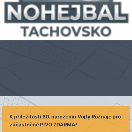
K příležitosti 60. narozenin Vojty Rožnaje pro
zúčastněné PIVO ZDARMA!