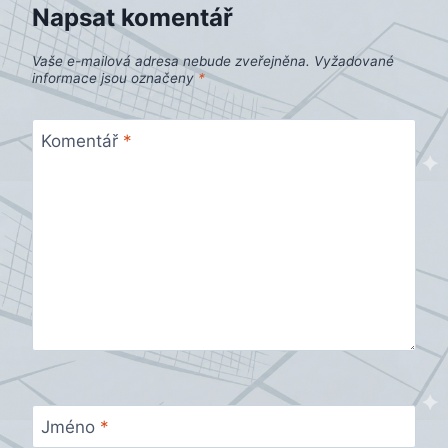
Napsat komentář
Vaše e-mailová adresa nebude zveřejněna.
Vyžadované
informace jsou označeny
*
Komentář
*
Jméno
*