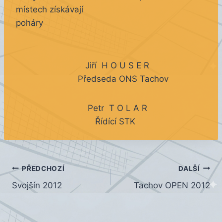
místech získávají
poháry
Jiří H O U S E R
Předseda ONS Tachov
Petr T O L A R
Řídící STK
Navigace
PŘEDCHOZÍ
DALŠÍ
Svojšín 2012
Tachov OPEN 2012
pro
příspěvek