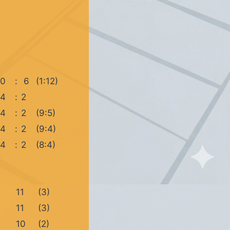
0
:
6
(1:12)
4
:
2
4
:
2
(9:5)
4
:
2
(9:4)
4
:
2
(8:4)
11
(3)
0
11
(3)
6
10
(2)