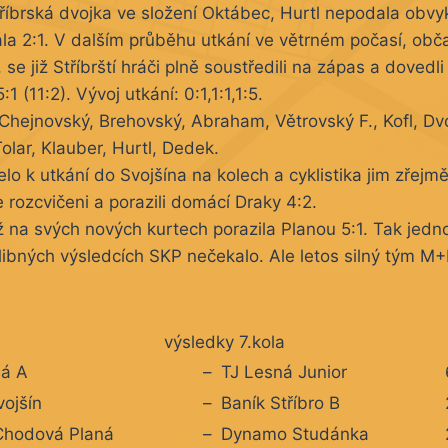
tříbrská dvojka ve složení Oktábec, Hurtl nepodala obvy
ála 2:1. V dalším průběhu utkání ve větrném počasí, o
e již Stříbrští hráči plně soustředili na zápas a dovedli
1 (11:2). Vývoj utkání: 0:1,1:1,1:5.
Chejnovský, Brehovský, Abraham, Větrovský F., Kofl, Dv
olar, Klauber, Hurtl, Dedek.
elo k utkání do Svojšína na kolech a cyklistika jim zřejm
 rozcvičeni a porazili domácí Draky 4:2.
na svých nových kurtech porazila Planou 5:1. Tak jedno
libných výsledcích SKP nečekalo. Ale letos silný tým M
výsledky 7.kola
ná A
–
TJ Lesná Junior
vojšín
–
Baník Stříbro B
 Chodová Planá
–
Dynamo Studánka