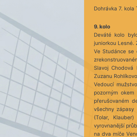
Dohrávka 7. kola 
9. kolo
Deváté kolo byl
juniorkou Lesné. 
Ve Studánce se 
zrekonstruovaném 
Slavoj Chodová 
Zuzanu Rohlíkovo
Vedoucí mužstvo
pozorným okem t
přerušovaném de
všechny zápasy dv
(Tolar, Klauber
vyrovnanější průb
na dva míče Venc