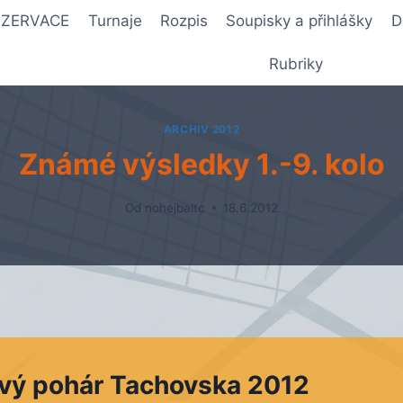
REZERVACE
Turnaje
Rozpis
Soupisky a přihlášky
D
Rubriky
ARCHIV 2012
Známé výsledky 1.-9. kolo
Od
nohejbaltc
18.6.2012
vý pohár Tachovska 2012