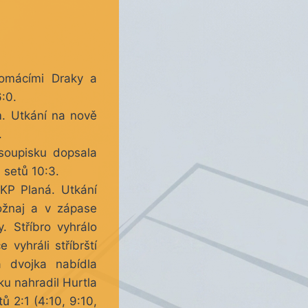
domácími Draky a
6:0.
. Utkání na nově
.
soupisku dopsala
setů 10:3.
KP Planá. Utkání
ožnaj a v zápase
 Stříbro vyhrálo
 vyhráli stříbrští
á dvojka nabídla
ku nahradil Hurtla
 2:1 (4:10, 9:10,