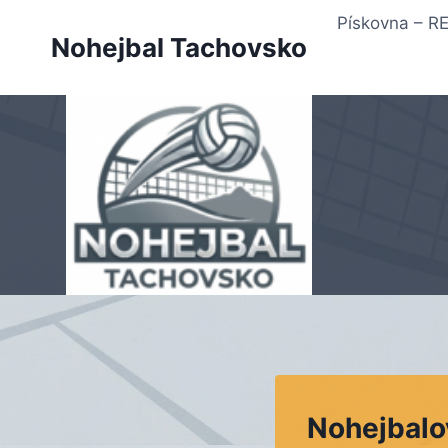
Přeskočit
Pískovna – 
na
Nohejbal Tachovsko
obsah
Nohejbalo