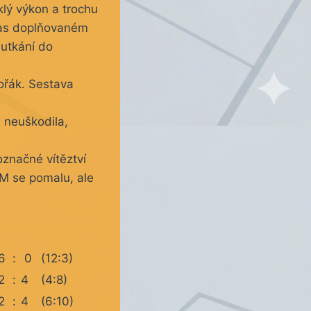
klý výkon a trochu
bčas doplňovaném
 utkání do
ořák. Sestava
ě neuškodila,
značné vítěztví
+M se pomalu, ale
6
:
0
(12:3)
2
:
4
(4:8)
2
:
4
(6:10)