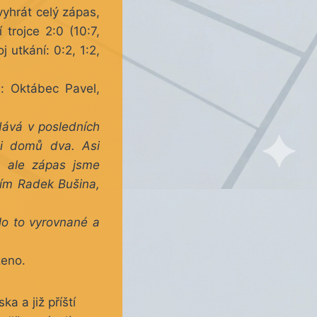
 vyhrát celý zápas,
 trojce 2:0 (10:7,
 utkání: 0:2, 1:2,
é: Oktábec Pavel,
dává v posledních
i domů dva. Asi
, ale zápas jsme
ním Radek Bušina,
lo to vyrovnané a
ženo.
 a již příští