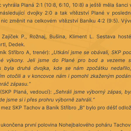
c vyhrála Planá 2:1 (10:8, 6:10, 10:8) a ještě měla šanci
následující dvojky 2:0 a tak vítězství Plané v poslední
 nic změnit na celkovém vítězství Baníku 4:2 (9:5). Vývoj
Zajíček P., Rožnaj, Bušina, Kliment L. Sestava host
rtl, Dedek.
k Stříbro A, trenér):
„Utkání jsme se obávali, SKP po
né výkony. Jeli jsme do Plané pro bod a vezeme s
as byla druhá dvojka, kde se nám zpočátku nedařilo
ním otočili a v koncovce nám i pomohl zkaženým podá
 hráč zápasu.“
SKP Planá, vedoucí):
„Sehráli jsme výborný zápas, by
de jsme si i přes prohru výborně zahráli.“
 mez SKP Tachov a Baník Stříbro „B“ bylo pro déšť odlo
ukončena první polovina Nohejbalového poháru Tachovska