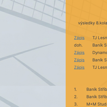
výsledky 8.kol
Zápis
TJ Lesn
doh.
Baník S
Zápis
Dynamo
Zápis
Baník S
Zápis
TJ Les
1.
Baník Stří
2.
Baník Stří
3.
M+M Stud