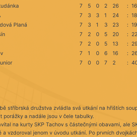
tudánka
7
5
0
2
26
:
1
A
7
3
3
1
24
:
18
odová Planá
7
3
1
3
23
:
1
šín
7
2
0
5
20
:
2
7
2
0
5
13
:
2
ov
7
1
0
6
16
:
2
unior
7
0
0
7
2
:
4
 stříbrská družstva zvládla svá utkání na hřištích sou
 porážky a nadále jsou v čele tabulky.
avítal na kurty SKP Tachov s částečnými obavami, ale S
vě a vzdoroval jenom v úvodu utkání. Po prvních dvojkách