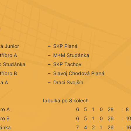
a
á Junior
–
SKP Planá
tříbro A
–
M+M Studánka
 Studánka
–
SKP Tachov
tříbro B
–
Slavoj Chodová Planá
ná A
–
Draci Svojšín
tabulka po 8 kolech
bro A
6
5
1
0
28
:
8
bro B
6
5
1
0
26
:
1
ánka
7
4
2
1
26
:
1