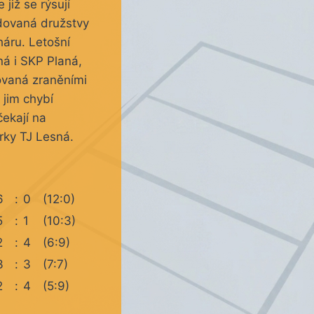
již se rýsují
edovaná družstvy
háru. Letošní
ná i SKP Planá,
movaná zraněními
 jim chybí
ekají na
rky TJ Lesná.
6
:
0
(12:0)
5
:
1
(10:3)
2
:
4
(6:9)
3
:
3
(7:7)
2
:
4
(5:9)