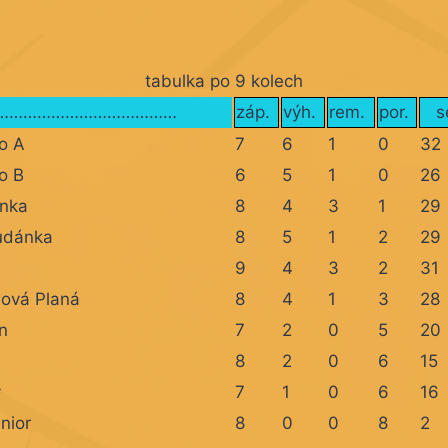
tabulka po 9 kolech
……………………………………
záp.
výh.
rem.
por.
s
ro A
7
6
1
0
32
ro B
6
5
1
0
26
nka
8
4
3
1
29
udánka
8
5
1
2
29
9
4
3
2
31
dová Planá
8
4
1
3
28
ín
7
2
0
5
20
8
2
0
6
15
v
7
1
0
6
16
nior
8
0
0
8
2