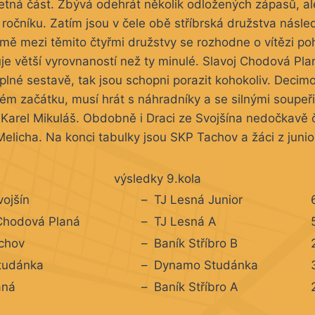
tná část. Zbývá odehrát několik odložených zápasů, ale 
o ročníku. Zatím jsou v čele obě stříbrská družstva násl
mě mezi těmito čtyřmi družstvy se rozhodne o vítězi po
je větší vyrovnaností než ty minulé. Slavoj Chodová Pla
plné sestavě, tak jsou schopni porazit kohokoliv. Deci
m začátku, musí hrát s náhradníky a se silnými soupeři
Karel Mikuláš. Obdobně i Draci ze Svojšína nedočkavě č
elicha. Na konci tabulky jsou SKP Tachov a žáci z junio
výsledky 9.kola
vojšín
–
TJ Lesná Junior
 Chodová Planá
–
TJ Lesná A
chov
–
Baník Stříbro B
tudánka
–
Dynamo Studánka
aná
–
Baník Stříbro A