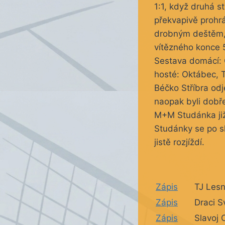
1:1, když druhá s
překvapivě prohr
drobným deštěm, s
vítězného konce 5:
Sestava domácí: 
hosté: Oktábec, T
Béčko Stříbra odj
naopak byli dobře
M+M Studánka již 
Studánky se po s
jistě rozjíždí.
Zápis
TJ Les
Zápis
Draci S
Zápis
Slavoj