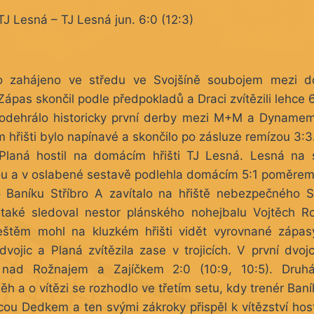
TJ Lesná – TJ Lesná jun. 6:0 (12:3)
o zahájeno ve středu ve Svojšíně soubojem mezi 
Zápas skončil podle předpokladů a Draci zvítězili lehce 
odehrálo historicky první derby mezi M+M a Dynamem
hřišti bylo napínavé a skončilo po zásluze remízou 3:3
Planá hostil na domácím hřišti TJ Lesná. Lesná na 
u a v oslabené sestavě podlehla domácím 5:1 poměrem 
 Baníku Stříbro A zavítalo na hřiště nebezpečného S
aké sledoval nestor plánského nohejbalu Vojtěch R
štěm mohl na kluzkém hřišti vidět vyrovnané zápasy.
ojic a Planá zvítězila zase v trojicích. V první dvojce
) nad Rožnajem a Zajíčkem 2:0 (10:9, 10:5). Druh
ěh a o vítězi se rozhodlo ve třetím setu, kdy trenér Baní
ou Dedkem a ten svými zákroky přispěl k vítězství hostů