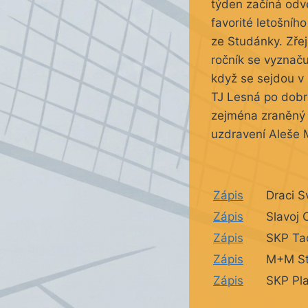
týden začíná odve
favorité letošníh
ze Studánky. Zřej
ročník se vyznaču
když se sejdou v 
TJ Lesná po dobré
zejména zraněný 
uzdravení Aleše M
Zápis
Draci S
Zápis
Slavoj
Zápis
SKP Ta
Zápis
M+M S
Zápis
SKP Pl