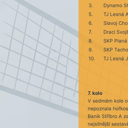
3.
Dynamo S
5.
TJ Lesná 
6.
Slavoj Ch
7.
Draci Svoj
8.
SKP Planá
9.
SKP Tach
10.
TJ Lesná J
7. kolo
V sedmém kole obě
nepoznala hořkost
Baník Stříbro A z
nejsilnější sesta