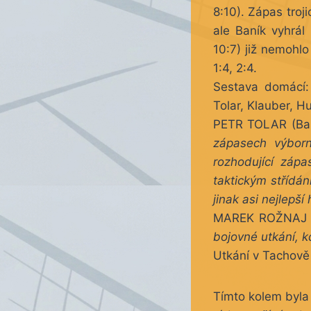
8:10). Zápas troji
ale Baník vyhrál 
10:7) již nemohlo
1:4, 2:4.
Sestava domácí: 
Tolar, Klauber, Hu
PETR TOLAR (Baní
zápasech výbor
rozhodující záp
taktickým střídá
jinak asi nejlepší
MAREK ROŽNAJ (
bojovné utkání, k
Utkání v Tachově
Tímto kolem byla 