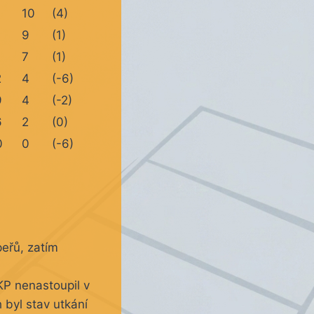
6
10
(4)
9
(1)
9
7
(1)
2
4
(-6)
9
4
(-2)
6
2
(0)
0
0
(-6)
peřů, zatím
KP nenastoupil v
 byl stav utkání