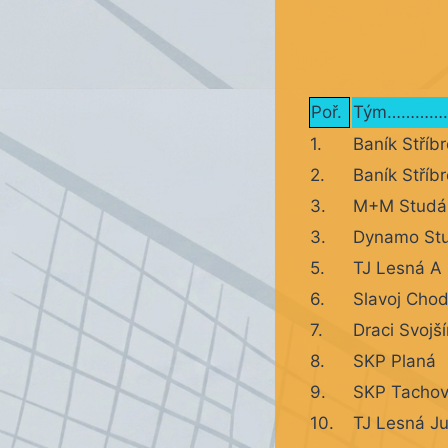
Poř.
Tým………
1.
Baník Stříb
2.
Baník Stříb
3.
M+M Studá
3.
Dynamo St
5.
TJ Lesná A
6.
Slavoj Cho
7.
Draci Svojš
8.
SKP Planá
9.
SKP Tacho
10.
TJ Lesná Ju