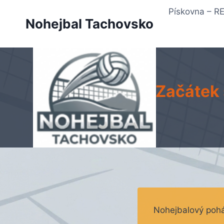
Přeskočit
Pískovna – 
na
Nohejbal Tachovsko
obsah
Začátek 
Nohejbalový pohá