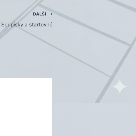
DALŠÍ
Soupisky a startovné