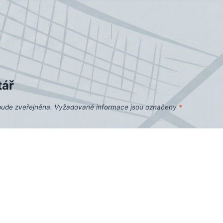
tář
bude zveřejněna.
Vyžadované informace jsou označeny
*