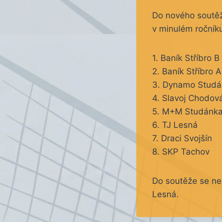
Do nového soutěžn
v minulém ročník
1. Baník Stříbro B
2. Baník Stříbro A
3. Dynamo Studá
4. Slavoj Chodov
5. M+M Studánk
6. TJ Lesná
7. Draci Svojšín
8. SKP Tachov
Do soutěže se nep
Lesná.