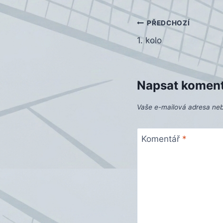
Navigace
PŘEDCHOZÍ
1. kolo
pro
příspěvek
Napsat komen
Vaše e-mailová adresa ne
Komentář
*