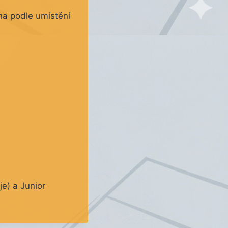
na podle umístění
je) a Junior