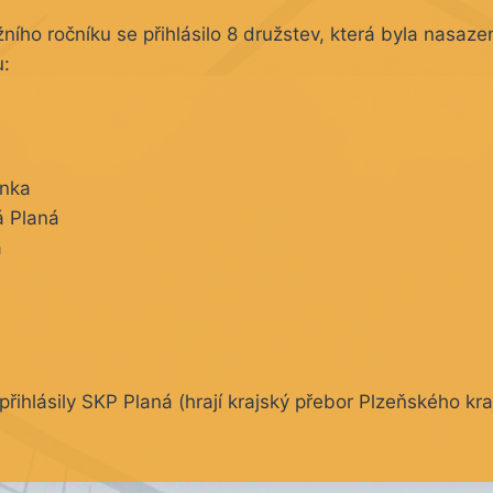
ího ročníku se přihlásilo 8 družstev, která byla nasaze
u:
nka
á Planá
a
řihlásily SKP Planá (hrají krajský přebor Plzeňského kra