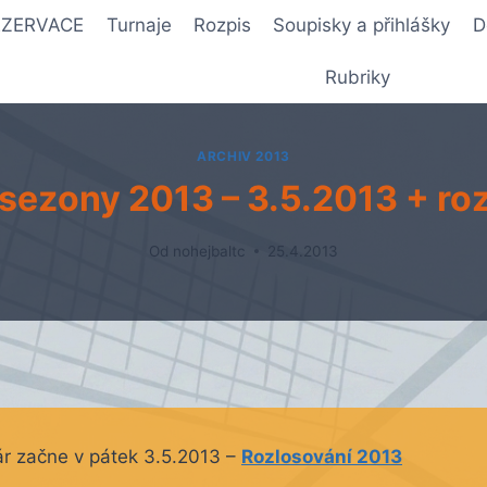
REZERVACE
Turnaje
Rozpis
Soupisky a přihlášky
D
Rubriky
ARCHIV 2013
sezony 2013 – 3.5.2013 + ro
Od
nohejbaltc
25.4.2013
r začne v pátek 3.5.2013 –
Rozlosování 2013