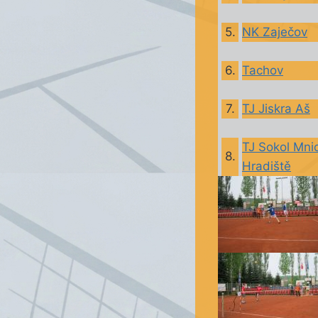
5.
NK Zaječov
6.
Tachov
7.
TJ Jiskra Aš
TJ Sokol Mni
8.
Hradiště