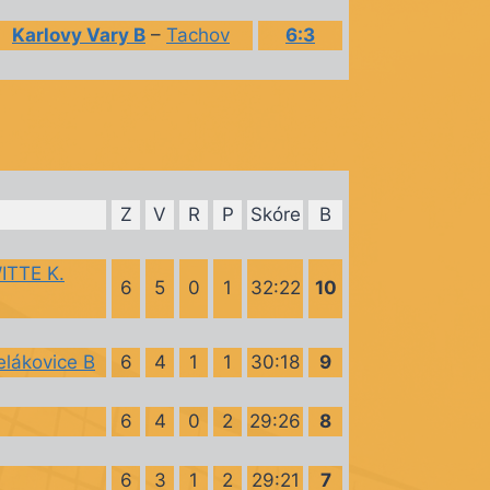
Karlovy Vary B
–
Tachov
6:3
Z
V
R
P
Skóre
B
ITTE K.
6
5
0
1
32:22
10
elákovice B
6
4
1
1
30:18
9
6
4
0
2
29:26
8
6
3
1
2
29:21
7