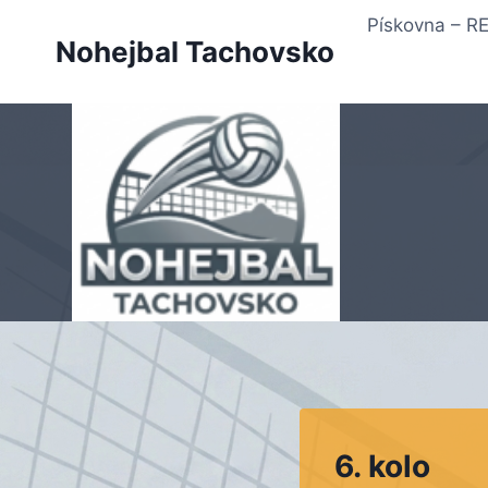
Přeskočit
Pískovna – 
na
Nohejbal Tachovsko
obsah
6. kolo