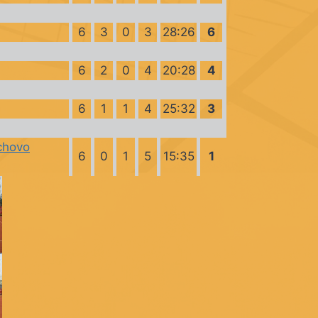
6
3
0
3
28:26
6
6
2
0
4
20:28
4
6
1
1
4
25:32
3
chovo
6
0
1
5
15:35
1