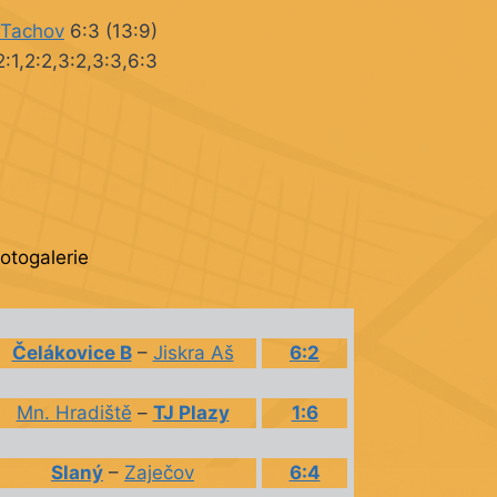
Tachov
6:3 (13:9)
2:1,2:2,3:2,3:3,6:3
fotogalerie
Čelákovice B
–
Jiskra Aš
6:2
Mn. Hradiště
–
TJ Plazy
1:6
Slaný
–
Zaječov
6:4