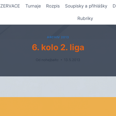
REZERVACE
Turnaje
Rozpis
Soupisky a přihlášky
D
Rubriky
ARCHIV 2013
6. kolo 2. liga
Od
nohejbaltc
13.5.2013