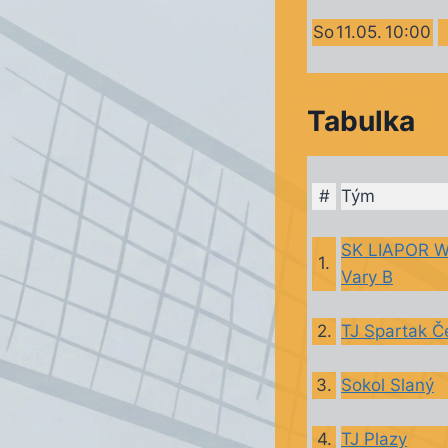
So
11.05.
10:00
Tabulka
#
Tým
SK LIAPOR W
1.
Vary B
2.
TJ Spartak Č
3.
Sokol Slaný
4.
TJ Plazy