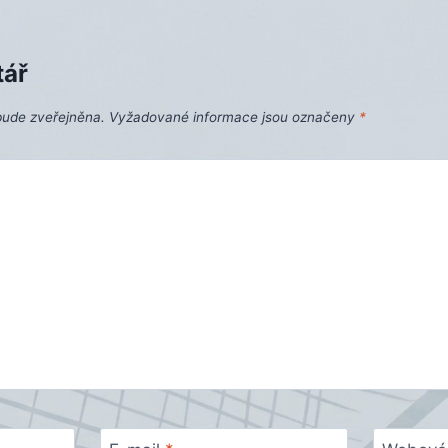
tář
bude zveřejněna.
Vyžadované informace jsou označeny
*