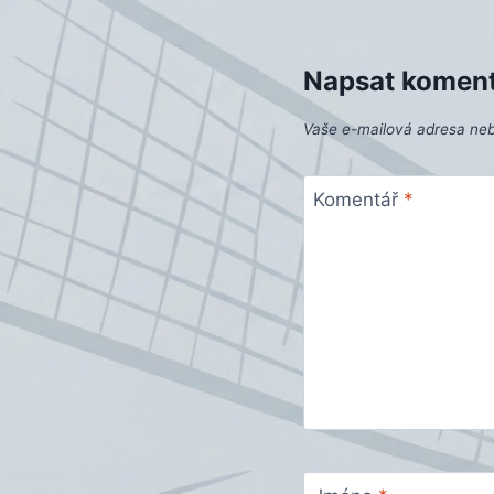
příspěvek
Napsat komen
Vaše e-mailová adresa ne
Komentář
*