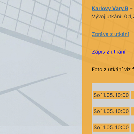
Karlovy Vary B
–
Vývoj utkání: 0:1,
Zpráva z utkání
Zápis z utkání
Foto z utkání viz 
So
11.05.
10:00
So
11.05.
10:00
So
11.05.
10:00