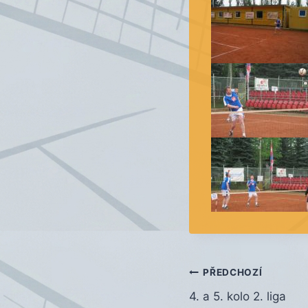
Navigace
PŘEDCHOZÍ
4. a 5. kolo 2. liga
pro