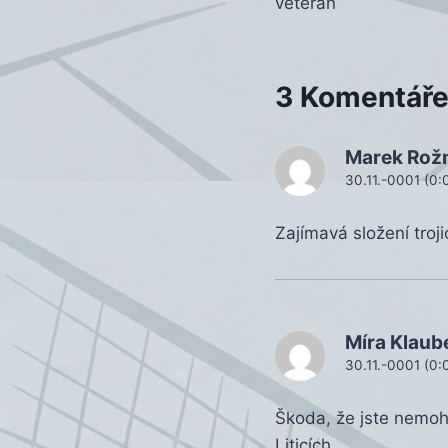
veterán
příspěvek
3 Komentář
Marek Rož
30.11.-0001 (0:
Zajímavá složení troj
Míra Klaub
30.11.-0001 (0:
Škoda, že jste nemohli
Liticích.