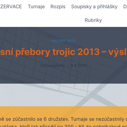
REZERVACE
Turnaje
Rozpis
Soupisky a přihlášky
D
Rubriky
ARCHIV 2013
sní přebory trojic 2013 – výs
Od
nohejbaltc
8.6.2013
ně se zúčastnilo se 6 družstev. Turnaje se nezúčastnily
ánka, kteří tak přispějí po 300,- Kč do nohejbalové po