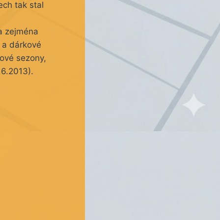
ech tak stal
 a zejména
y a dárkové
lové sezony,
.6.2013).