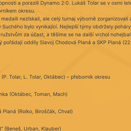
opnosti a porazili Dynamo 2:0. Lukáš Tolar se v osmi let
rníkem okresu.
e medaili nezískali, ale celý turnaj výborně zorganizovali
 Suchého bylo vynikající. Nejlepší týmy obdržely pohár
ružstvům za účast, a těšíme se na další vrchol nohejba
erý pořádají oddíly Slavoj Chodová Planá a SKP Planá (22
“ (P. Tolar, L. Tolar, Oktábec) – přeborník okresu
nka (Oktábec, Toman, Mach)
 Planá (Rolko, Biroščák, Chval)
„B“ (Beneš, Urban, Klauber)