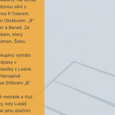
ěznou sérii z
anou P.Tolarem,
em Oktábcem. „B“
er a Beneš. Ze
nkem, který
Holman, Šebo,
Skupinu vyhrálo
zápasy v
mladíky z Lesné.
Překvapivě
 se Stříbrem „B“
é medaile a titul
ky, kdy Lukáš
k jeho útočníci