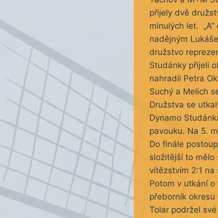
přijely dvě družs
minulých let. „A“
nadějným Lukášem
družstvo repreze
Studánky přijeli
nahradil Petra O
Suchý a Melich se
Družstva se utka
Dynamo Studánka 
pavouku. Na 5. mí
Do finále postoup
složitější to mělo
vítězstvím 2:1 na 
Potom v utkání o t
přeborník okresu
Tolar podržel své