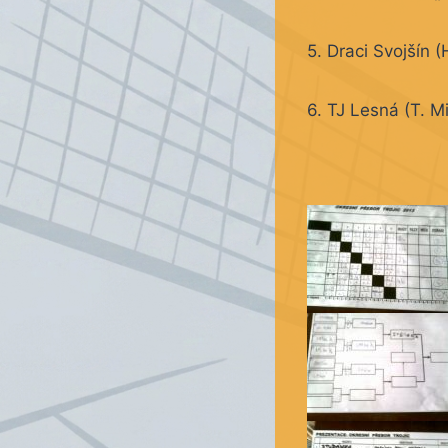
5. Draci Svojšín 
6. TJ Lesná (T. Mi