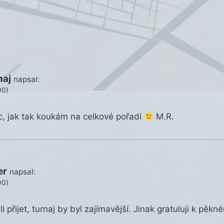
e
naj
napsal:
00)
ic, jak tak koukám na celkové pořadí
M.R.
er
napsal:
00)
 přijet, turnaj by byl zajímavější. Jinak gratuluji k pěk