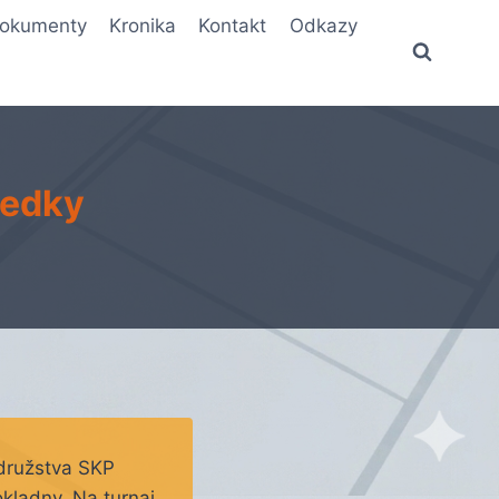
okumenty
Kronika
Kontakt
Odkazy
ledky
 družstva SKP
kladny. Na turnaj