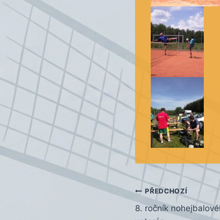
Navigace
PŘEDCHOZÍ
8. ročník nohejbalové
pro