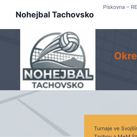
Přeskočit
Pískovna – 
na
Nohejbal Tachovsko
obsah
Okre
Turnaje ve Svojší
Tachov a M+M Stud