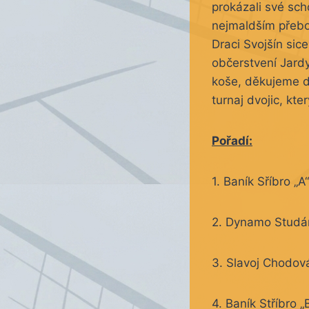
prokázali své sch
nejmaldším přebo
Draci Svojšín sic
občerstvení Jardy
koše, děkujeme d
turnaj dvojic, kt
Pořadí:
1. Baník Sříbro „A
2. Dynamo Studá
3. Slavoj Chodová
4. Baník Stříbro 