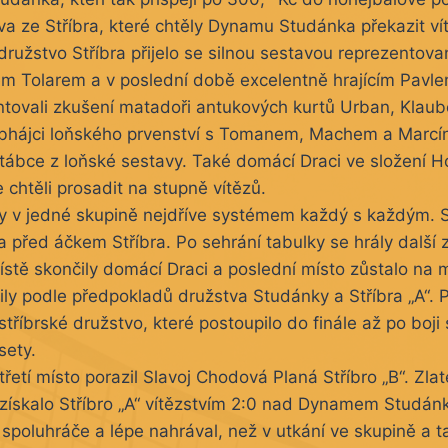
tva ze Stříbra, které chtěly Dynamu Studánka překazit vít
 družstvo Stříbra přijelo se silnou sestavou reprezentov
 Tolarem a v poslední době excelentně hrajícím Pavl
ntovali zkušení matadoři antukových kurtů Urban, Klaub
 obhájci loňského prvenství s Tomanem, Machem a Marcí
ktábce z loňské sestavy. Také domácí Draci ve složení 
 chtěli prosadit na stupně vítězů.
ly v jedné skupině nejdříve systémem každý s každým. 
před áčkem Stříbra. Po sehrání tabulky se hrály další 
stě skončily domácí Draci a poslední místo zůstalo na 
ily podle předpokladů družstva Studánky a Stříbra „A“. 
 stříbrské družstvo, které postoupilo do finále až po boji
sety.
řetí místo porazil Slavoj Chodová Planá Stříbro „B“. Zlat
 získalo Stříbro „A“ vítězstvím 2:0 nad Dynamem Studán
 spoluhráče a lépe nahrával, než v utkání ve skupině a ta