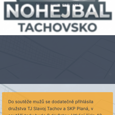
Od
nohejbaltc
25.2.2014
Do soutěže mužů se dodatečně přihlásila
družstva TJ Slavoj Tachov a SKP Planá, v