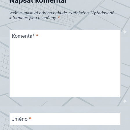
Napsat komentář
Vaše e-mailová adresa nebude zveřejněna.
Vyžadované
informace jsou označeny
*
Komentář
*
Jméno
*