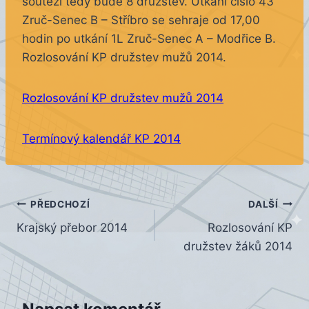
soutěži tedy bude 8 družstev. Utkání číslo 43
Zruč-Senec B – Stříbro se sehraje od 17,00
hodin po utkání 1L Zruč-Senec A – Modřice B.
Rozlosování KP družstev mužů 2014.
Rozlosování KP družstev mužů 2014
Termínový kalendář KP 2014
Navigace
PŘEDCHOZÍ
DALŠÍ
Krajský přebor 2014
Rozlosování KP
pro
družstev žáků 2014
příspěvek