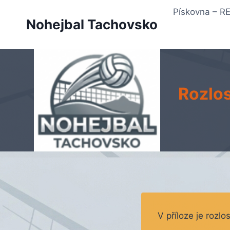
Přeskočit
Pískovna – 
na
Nohejbal Tachovsko
obsah
Rozlos
V příloze je rozl