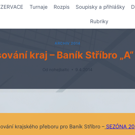
REZERVACE
Turnaje
Rozpis
Soupisky a přihlášky
D
Rubriky
ARCHIV 2014
ování kraj – Baník Stříbro „A“
Od
nohejbaltc
9.4.2014
osování krajského přeboru pro Baník Stříbro –
SEZÓNA 201