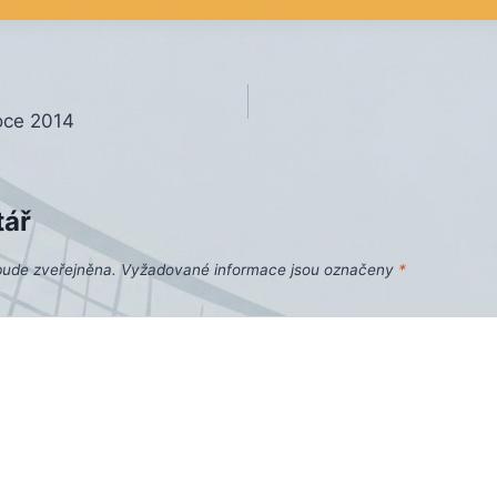
oce 2014
tář
bude zveřejněna.
Vyžadované informace jsou označeny
*