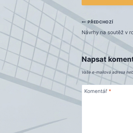
Navigace
PŘEDCHOZÍ
Návrhy na soutěž v r
pro
příspěvek
Napsat komen
Vaše e-mailová adresa ne
Komentář
*