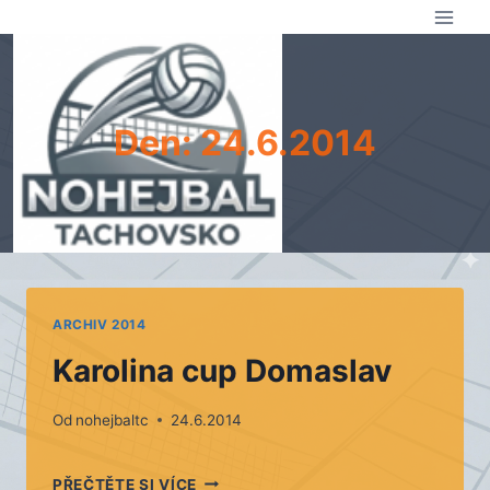
Přeskočit
na
obsah
Den: 24.6.2014
ARCHIV 2014
Karolina cup Domaslav
Od
nohejbaltc
24.6.2014
KAROLINA
PŘEČTĚTE SI VÍCE