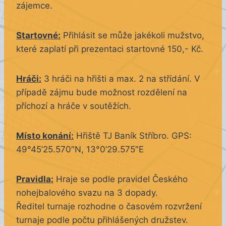
zájemce.
Startovné:
Přihlásit se může jakékoli mužstvo,
které zaplatí při prezentaci startovné 150,- Kč.
Hráči:
3 hráči na hřišti a max. 2 na střídání. V
případě zájmu bude možnost rozdělení na
příchozí a hráče v soutěžích.
Místo konání:
Hřiště TJ Baník Stříbro. GPS:
49°45’25.570″N, 13°0’29.575″E
Pravidla:
Hraje se podle pravidel Českého
nohejbalového svazu na 3 dopady.
Ředitel turnaje rozhodne o časovém rozvržení
turnaje podle počtu přihlášených družstev.