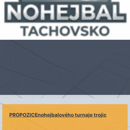
PROPOZICE
nohejbalového turnaje trojic