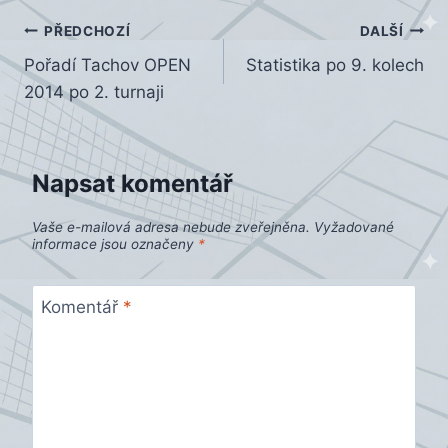
Navigace
PŘEDCHOZÍ
DALŠÍ
Pořadí Tachov OPEN
Statistika po 9. kolech
pro
2014 po 2. turnaji
příspěvek
Napsat komentář
Vaše e-mailová adresa nebude zveřejněna.
Vyžadované
informace jsou označeny
*
Komentář
*