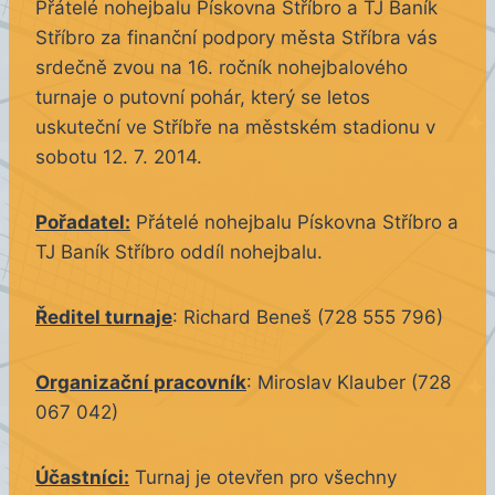
Přátelé nohejbalu Pískovna Stříbro a TJ Baník
Stříbro za finanční podpory města Stříbra vás
srdečně zvou na 16. ročník nohejbalového
turnaje o putovní pohár, který se letos
uskuteční ve Stříbře na městském stadionu v
sobotu 12. 7. 2014.
Pořadatel:
Přátelé nohejbalu Pískovna Stříbro a
TJ Baník Stříbro oddíl nohejbalu.
Ředitel turnaje
: Richard Beneš (728 555 796)
Organizační pracovník
: Miroslav Klauber (728
067 042)
Účastníci:
Turnaj je otevřen pro všechny