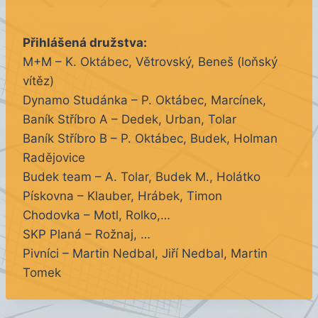
Přihlášená družstva:
M+M – K. Oktábec, Větrovský, Beneš (loňský
vítěz)
Dynamo Studánka – P. Oktábec, Marcínek,
Baník Stříbro A – Dedek, Urban, Tolar
Baník Stříbro B – P. Oktábec, Budek, Holman
Radějovice
Budek team – A. Tolar, Budek M., Holátko
Pískovna – Klauber, Hrábek, Timon
Chodovka – Motl, Rolko,…
SKP Planá – Rožnaj, …
Pivníci –
Martin Nedbal,
Jiří Nedbal,
Martin
Tomek