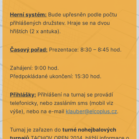
Herní systém:
Bude upřesněn podle počtu
přihlášených družstev. Hraje se na dvou
hřištích (2 x antuka).
Časový pořad:
Prezentace: 8:30 – 8:45 hod.
Zahájení: 9:00 hod.
Předpokládané ukončení: 15:30 hod.
Přihlášky:
Přihlášení na turnaj se provádí
telefonicky, nebo zasláním sms (mobil viz
výše), nebo na e-mail
klauber@elcoplus.cz
.
Turnaj je zařazen do
turné nohejbalových
turnajů
TACHOV OPEN 2014, bližší informace o