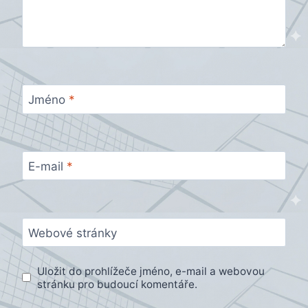
Jméno
*
E-mail
*
Webové stránky
Uložit do prohlížeče jméno, e-mail a webovou
stránku pro budoucí komentáře.