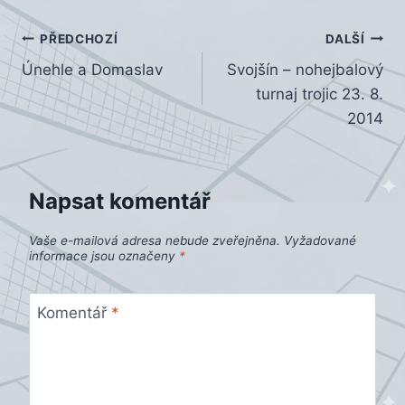
Navigace
PŘEDCHOZÍ
DALŠÍ
Únehle a Domaslav
Svojšín – nohejbalový
pro
turnaj trojic 23. 8.
příspěvek
2014
Napsat komentář
Vaše e-mailová adresa nebude zveřejněna.
Vyžadované
informace jsou označeny
*
Komentář
*