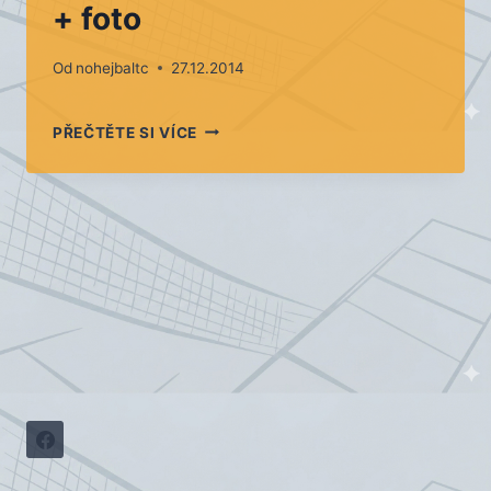
+ foto
Od
nohejbaltc
27.12.2014
VÁNOČNÍ
PŘEČTĚTE SI VÍCE
TURNAJ
V
NOHEJBALE
TROJIC
–
TACHOV
2014
–
VÝSLEDKY
+
FOTO