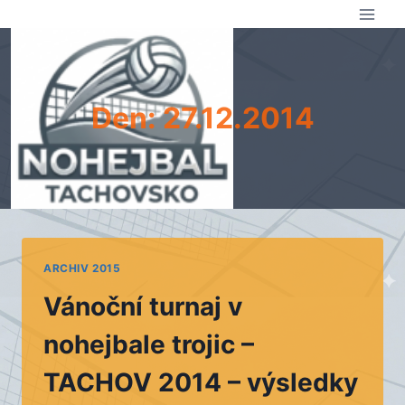
Přeskočit
na
obsah
Den: 27.12.2014
ARCHIV 2015
Vánoční turnaj v
nohejbale trojic –
TACHOV 2014 – výsledky