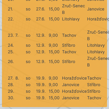
Zruč-Senec
21.
so
27.6.
15,00
Janovice
B
22.
so
27.6.
15,00
Litohlavy
Horažďovi
Zruč-Sene
23.
7.
so
12.9.
9,00
Tachov
B
24.
so
12.9.
9,00
Stříbro
Litohlavy
25.
so
12.9.
15,00
Tachov
Litohlavy
Zruč-Sene
26.
so
12.9.
15,00
Stříbro
B
27.
8.
so
19.9.
9,00
Horažďovice
Tachov
28.
so
19.9.
9,00
Janovice
Stříbro
29.
so
19.9.
15,00
Horažďovice
Stříbro
30.
so
19.9.
15,00
Janovice
Tachov