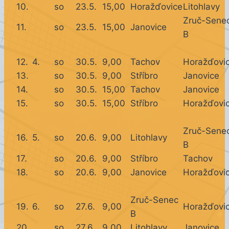
10.
so
23.5.
15,00
Horažďovice
Litohlavy
Zruč-Sene
11.
so
23.5.
15,00
Janovice
B
12.
4.
so
30.5.
9,00
Tachov
Horažďovi
13.
so
30.5.
9,00
Stříbro
Janovice
14.
so
30.5.
15,00
Tachov
Janovice
15.
so
30.5.
15,00
Stříbro
Horažďovi
Zruč-Sene
16.
5.
so
20.6.
9,00
Litohlavy
B
17.
so
20.6.
9,00
Stříbro
Tachov
18.
so
20.6.
9,00
Janovice
Horažďovi
Zruč-Senec
19.
6.
so
27.6.
9,00
Horažďovi
B
20.
so
27.6.
9,00
Litohlavy
Janovice