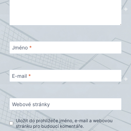
Jméno
*
E-mail
*
Webové stránky
Uložit do prohlížeče jméno, e-mail a webovou
stránku pro budoucí komentáře.