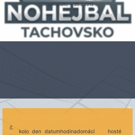
Od
nohejbaltc
20.2.2015
č.
kolo
den
datum
hodina
domácí
hosté