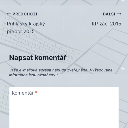
Navigace
PŘEDCHOZÍ
DALŠÍ
Přihlášky krajský
KP žáci 2015
pro
přebor 2015
příspěvek
Napsat komentář
Vaše e-mailová adresa nebude zveřejněna.
Vyžadované
informace jsou označeny
*
Komentář
*