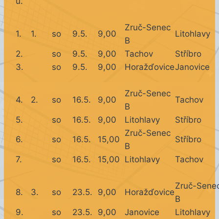
u.
Zruč-Senec
1.
1.
so
9.5.
9,00
Litohlavy
B
2.
so
9.5.
9,00
Tachov
Stříbro
3.
so
9.5.
9,00
Horažďovice
Janovice
Zruč-Senec
4.
2.
so
16.5.
9,00
Tachov
B
5.
so
16.5.
9,00
Litohlavy
Stříbro
Zruč-Senec
6.
so
16.5.
15,00
Stříbro
B
7.
so
16.5.
15,00
Litohlavy
Tachov
Zruč-Sene
8.
3.
so
23.5.
9,00
Horažďovice
B
9.
so
23.5.
9,00
Janovice
Litohlavy