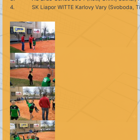
4.
SK Liapor WITTE Karlovy Vary (Svoboda, T