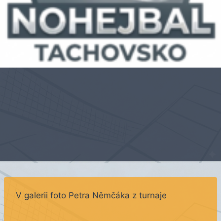
V galerii foto Petra Němčáka z turnaje