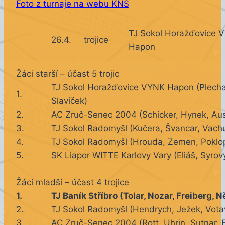
Foto z turnaje na webu KNS
TJ Sokol Horažďovice 
26.4.
trojice
Hapon
Žáci starší – účast 5 trojic
TJ Sokol Horažďovice VYNK Hapon (Plechat
1.
Slavíček)
2.
AC Zruč-Senec 2004 (Schicker, Hynek, Au
3.
TJ Sokol Radomyšl (Kučera, Švancar, Vach
4.
TJ Sokol Radomyšl (Hrouda, Zemen, Poklo
5.
SK Liapor WITTE Karlovy Vary (Eliáš, Syrový
Žáci mladší – účast 4 trojice
1.
TJ Baník Stříbro (Tolar, Nozar, Freiberg,
2.
TJ Sokol Radomyšl (Hendrych, Ježek, Vota
3.
AC Zruč-Senec 2004 (Rott, Uhrin, Sutnar, 