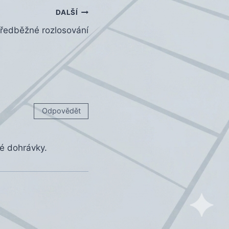
DALŠÍ
ředběžné rozlosování
Odpovědět
né dohrávky.