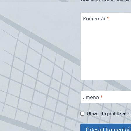
Vaše e-mailová adresa ne
Komentář
*
Jméno
*
Uložit do prohlížeč