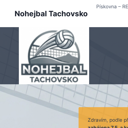
Přeskočit
Pískovna – 
na
Nohejbal Tachovsko
obsah
Zdravím, podle p
zahájena 7.5. a k