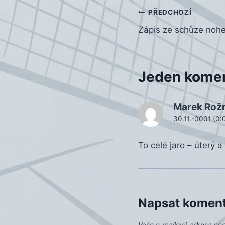
Navigace
PŘEDCHOZÍ
Zápis ze schůze nohe
pro
příspěvek
Jeden kome
Marek Rož
30.11.-0001 (0:
To celé jaro – úterý 
Napsat komen