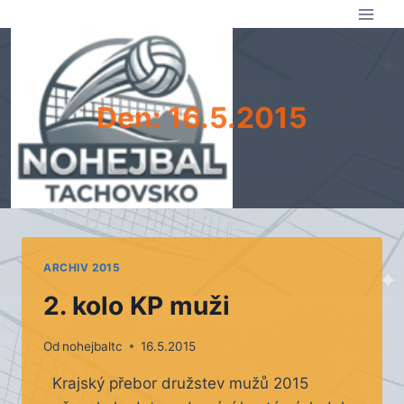
Přeskočit
na
obsah
Den: 16.5.2015
ARCHIV 2015
2. kolo KP muži
Od
nohejbaltc
16.5.2015
Krajský přebor družstev mužů 2015