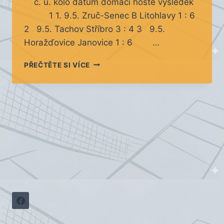
č. u. kolo datum domácí hosté výsledek
1 1. 9.5. Zruč-Senec B Litohlavy 1 : 6
2 9.5. Tachov Stříbro 3 : 4 3 9.5.
Horažďovice Janovice 1 : 6 …
2.
PŘEČTĚTE SI VÍCE
KOLO
KP
MUŽI