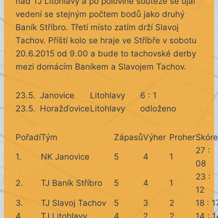
nad TJ Litohlavy a po polovině soutěže se
ujal
vedení se stejným počtem bodů jako druhý
Baník Stříbro. Třetí místo zatím drží Slavoj
Tachov. Příští kolo se hraje ve Stříbře v sobotu
20.6.2015 od 9.00 a bude to tachovské derby
mezi domácím Baníkem a Slavojem Tachov.
23.5.
Janovice
Litohlavy
6 : 1
23.5.
Horažďovice
Litohlavy
odloženo
Pořadí
Tým
Zápasů
Výher
Proher
Skóre
27 :
1.
NK Janovice
5
4
1
08
23 :
2.
TJ Baník Stříbro
5
4
1
12
3.
TJ Slavoj Tachov
5
3
2
18 : 1
4.
TJ Litohlavy
4
2
2
14 : 1