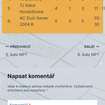
TJ Sokol
5.
4
1
3
11 : 1
Horažďovice
AC Zruč-Senec
05 :
6.
5
0
5
2004 B
30
Navigace
PŘEDCHOZÍ
DALŠÍ
5. kolo NPT
6. kolo NPT
pro
příspěvek
Napsat komentář
Vaše e-mailová adresa nebude zveřejněna.
Vyžadované
informace jsou označeny
*