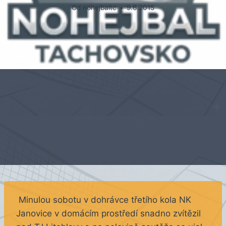
Od
nohejbaltc
9.6.2015
Minulou sobotu v dohrávce třetího kola NK
Janovice v domácím prostředí snadno zvítězil