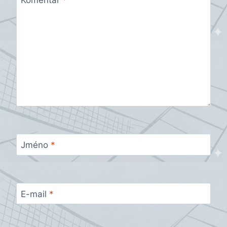
Komentář
*
Jméno
*
E-mail
*