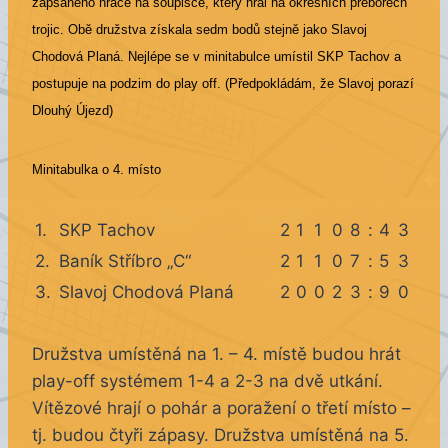
zapsaného hráče na soupisce, který hrál na okresních přeborech
trojic. Obě družstva získala sedm bodů stejně jako Slavoj
Chodová Planá. Nejlépe se v minitabulce umístil SKP Tachov a
postupuje na podzim do play off. (Předpokládám, že Slavoj porazí
Dlouhý Újezd)
Minitabulka o 4. místo
1.
SKP Tachov
2
1
1
0
8
:
4
3
2.
Baník Stříbro „C“
2
1
1
0
7
:
5
3
3.
Slavoj Chodová Planá
2
0
0
2
3
:
9
0
Družstva umístěná na 1. – 4. místě budou hrát
play-off systémem 1-4 a 2-3 na dvě utkání.
Vítězové hrají o pohár a poražení o třetí místo –
tj. budou čtyři zápasy. Družstva umístěná na 5.