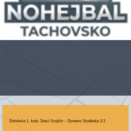
Dohrávka 1. kola: Draci Svojšín – Dynamo Studánka 3:3