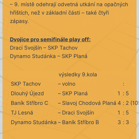
– 9. místě odehrají odvetná utkání na opačných
hřištích, než v základní části – také čtyři
zápasy.
Dvojice pro semifinále play off:
Draci Svojšín – SKP Tachov
Dynamo Studánka – SKP Planá
výsledky 9.kola
SKP Tachov
–
volno
:
Dlouhý Újezd
–
SKP Planá
1
:
5
Baník Stříbro C
–
Slavoj Chodová Planá
4
:
2
(10
TJ Lesná
–
Draci Svojšín
1
:
5
Dynamo Studánka
–
Baník Stříbro B
3
:
3