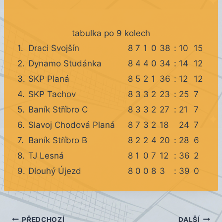
tabulka po 9 kolech
1.
Draci Svojšín
8
7
1
0
38
:
10
15
2.
Dynamo Studánka
8
4
4
0
34
:
14
12
3.
SKP Planá
8
5
2
1
36
:
12
12
4.
SKP Tachov
8
3
3
2
23
:
25
7
5.
Baník Stříbro C
8
3
3
2
27
:
21
7
6.
Slavoj Chodová Planá
8
7
3
2
18
24
7
7.
Baník Stříbro B
8
2
2
4
20
:
28
6
8.
TJ Lesná
8
1
0
7
12
:
36
2
9.
Dlouhý Újezd
8
0
0
8
3
:
39
0
PŘEDCHOZÍ
DALŠÍ