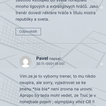
mnoho ligových a extraligovych hráčů. Jako
trenér dovedl některe hráče k titulu mistra
republiky a sveta.
Odpovědět
Pavel
napsal:
30.11.-0001 (0:00)
Vim.ze.je to vyborny trener, to mu nikdo
neupira, ale sorry, vyjadrovat se ke
jmenu *bla bla* neni zrovna na urovni.
Apropo by teda mohl vedet, ze Truc je v
nohejbale pojem , olympijsky vitez CR !!