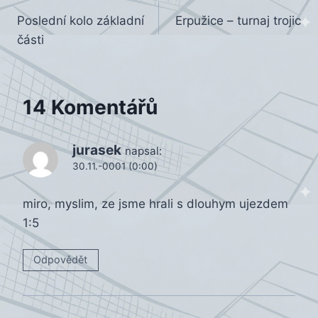
Navigace
Poslední kolo základní
Erpužice – turnaj trojic
pro
části
příspěvek
14 Komentářů
jurasek
napsal:
30.11.-0001 (0:00)
miro, myslim, ze jsme hrali s dlouhym ujezdem
1:5
Odpovědět