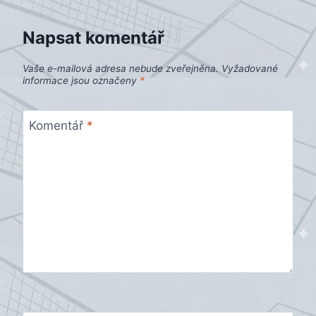
Napsat komentář
Vaše e-mailová adresa nebude zveřejněna.
Vyžadované
informace jsou označeny
*
Komentář
*