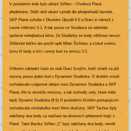
V posledním kole bylo utkání Stříbro – Chodová Planá
předehráno. Další dvě utkání vyhráli dle předpokladů favorité,
SKP Planá vyhrála v Dlouhém Újezdě 6:0 a Draci si odvezli z
Lesné vítězství 5:1. A tak pouze ve Studánce se odehrála
správná nohejbalová bitva. Ze Studánky se body většinou nevozí.
Stříbrské béčko ale posílil opět Milan Šichtanc a získal svému
týmu tři body a tím i cenný bod za remízu 3:3.
Vítězem základní části se stali Draci Svojšín, kteří ztratili za půl
sezony pouze jeden bod s Dynamem Studánka. O druhém místě
rozhodovalo vzájemné utkání mezi Dynamem Studánka a SKP
Planá. Ale to skončilo remízou, a tak rozhodly sety, které mělo
lepší Dynamo Studánka (8:6) O posledním čtvrtém postupujícím
rozhodovala minitabulka mezi třemi družstvy. SKP Tachov byly
odečteny dva body za neúčast na okresních přeborech trojic v
Plané. Také Baníku Stříbru „C“ byly odečteny dva body, neměl