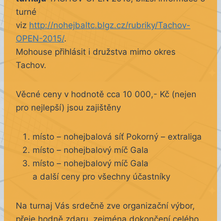
turné
viz
http://nohejbaltc.blgz.cz/rubriky/Tachov-
OPEN-2015/
.
Mohouse přihlásit i družstva mimo okres
Tachov.
Věcné ceny v hodnotě cca 10 000,- Kč (nejen
pro nejlepší) jsou zajištěny
místo – nohejbalová síť Pokorný – extraliga
místo – nohejbalový míč Gala
místo – nohejbalový míč Gala
a další ceny pro všechny účastníky
Na turnaj Vás srdečně zve organizační výbor,
přeje hodně zdaru, zejména dokončení celého