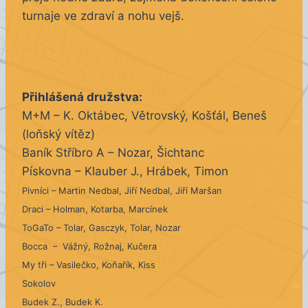
turnaje ve zdraví a nohu vejš.
Přihlášená družstva:
M+M – K. Oktábec, Větrovský, Košťál, Beneš
(loňský vítěz)
Baník Stříbro A – Nozar, Šichtanc
Pískovna – Klauber J., Hrábek, Timon
Pivníci – Martin Nedbal, Jiří Nedbal, Jiří Maršan
Draci – Holman, Kotarba, Marcínek
ToGaTo – Tolar, Gasczyk, Tolar, Nozar
Bocca –
Vážný, Rožnaj, Kučera
My tři – Vasilečko, Koňařík, Kiss
Sokolov
Budek Z., Budek K.