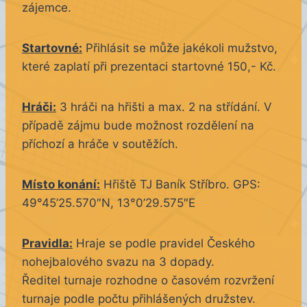
zájemce.
Startovné:
Přihlásit se může jakékoli mužstvo,
které zaplatí při prezentaci startovné 150,- Kč.
Hráči:
3 hráči na hřišti a max. 2 na střídání. V
případě zájmu bude možnost rozdělení na
příchozí a hráče v soutěžích.
Místo konání:
Hřiště TJ Baník Stříbro. GPS:
49°45’25.570″N, 13°0’29.575″E
Pravidla:
Hraje se podle pravidel Českého
nohejbalového svazu na 3 dopady.
Ředitel turnaje rozhodne o časovém rozvržení
turnaje podle počtu přihlášených družstev.