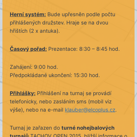
Herní systém:
Bude upřesněn podle počtu
přihlášených družstev. Hraje se na dvou
hřištích (2 x antuka).
Časový pořad:
Prezentace: 8:30 – 8:45 hod.
Zahájení: 9:00 hod.
Předpokládané ukončení: 15:30 hod.
Přihlášky:
Přihlášení na turnaj se provádí
telefonicky, nebo zasláním sms (mobil viz
výše), nebo na e-mail
klauber@elcoplus.cz
.
Turnaj je zařazen do
turné nohejbalových
turnajů
TACHOV OPEN 2015, bližší informace o