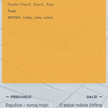
Trucino (Truc P., Truc N., Truc)
Švagr
IMPOMA (Luley, Luley, Luley)
Navigace
PŘEDCHOZÍ
DALŠÍ
Erpužice – turnaj trojic
O pohár města Stříbra