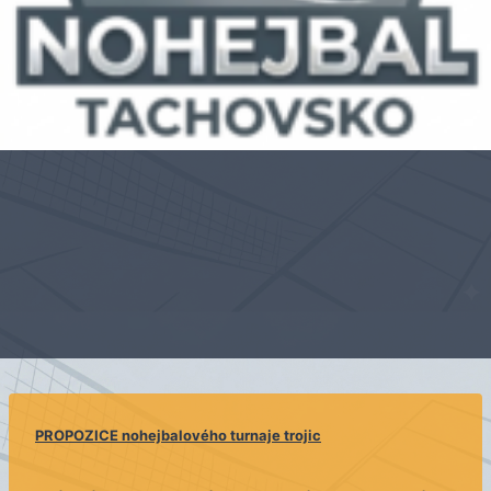
PROPOZICE nohejbalového turnaje trojic