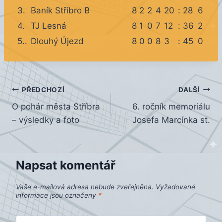
3.
Baník Stříbro B
8
2
2
4
20
:
28
6
4.
TJ Lesná
8
1
0
7
12
:
36
2
5..
Dlouhý Újezd
8
0
0
8
3
:
45
0
Navigace
PŘEDCHOZÍ
DALŠÍ
O pohár města Stříbra
6. ročník memoriálu
pro
– výsledky a foto
Josefa Marcínka st.
příspěvek
Napsat komentář
Vaše e-mailová adresa nebude zveřejněna.
Vyžadované
informace jsou označeny
*