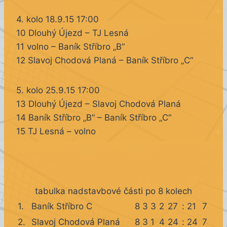
4. kolo 18.9.15 17:00
10 Dlouhý Újezd – TJ Lesná
11 volno – Baník Stříbro „B“
12 Slavoj Chodová Planá – Baník Stříbro „C“
5. kolo 25.9.15 17:00
13 Dlouhý Újezd – Slavoj Chodová Planá
14 Baník Stříbro „B“ – Baník Stříbro „C“
15 TJ Lesná – volno
tabulka nadstavbové části po 8 kolech
1.
Baník Stříbro C
8
3
3
2
27
:
21
7
2.
Slavoj Chodová Planá
8
3
1
4
24
:
24
7