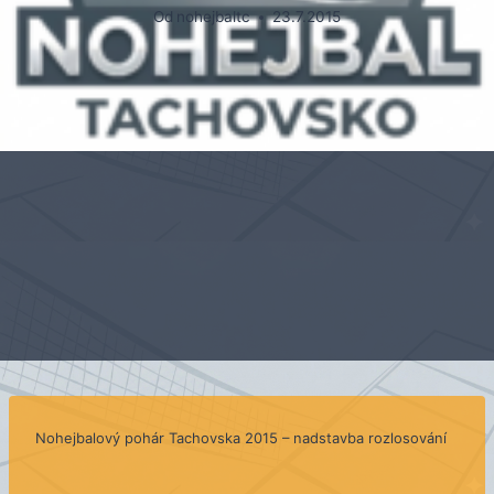
Od
nohejbaltc
23.7.2015
Nohejbalový pohár Tachovska 2015 – nadstavba
rozlosování