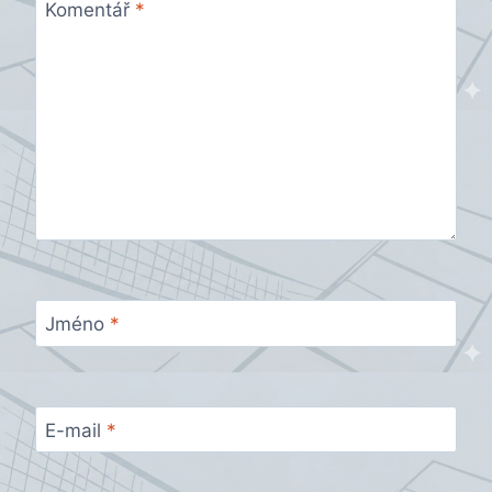
Komentář
*
Jméno
*
E-mail
*