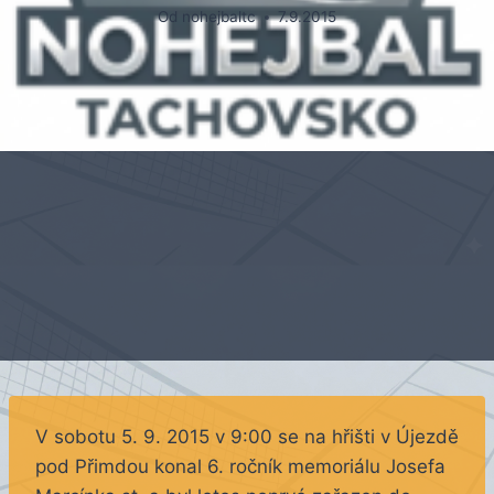
Od
nohejbaltc
7.9.2015
V sobotu 5. 9. 2015 v 9:00 se na hřišti v Újezdě
pod Přimdou konal 6. ročník memoriálu Josefa