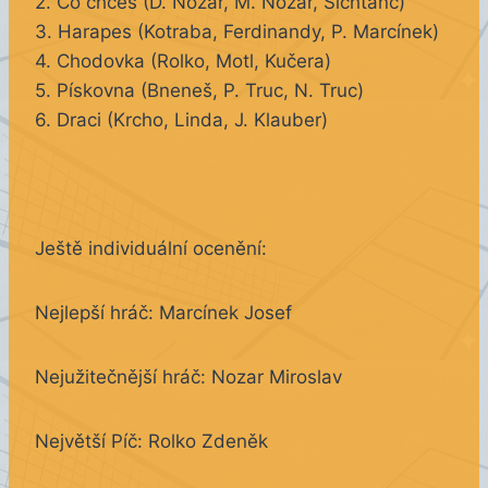
2. Co chceš (D. Nozar, M. Nozar, Šichtanc)
3. Harapes (Kotraba, Ferdinandy, P. Marcínek)
4. Chodovka (Rolko, Motl, Kučera)
5. Pískovna (Bneneš, P. Truc, N. Truc)
6. Draci (Krcho, Linda, J. Klauber)
Ještě individuální ocenění:
Nejlepší hráč: Marcínek Josef
Nejužitečnější hráč: Nozar Miroslav
Největší Píč: Rolko Zdeněk