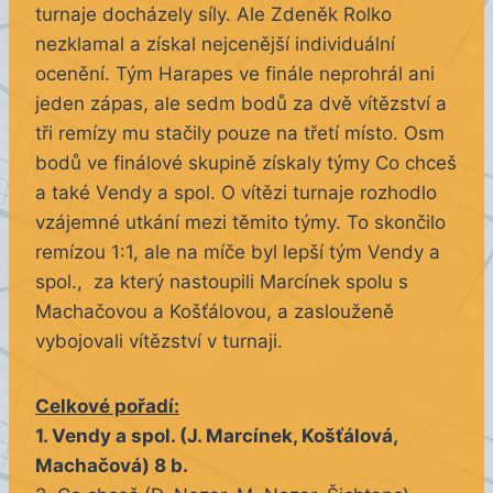
turnaje docházely síly. Ale Zdeněk Rolko
nezklamal a získal nejcenější individuální
ocenění. Tým Harapes ve finále neprohrál ani
jeden zápas, ale sedm bodů za dvě vítězství a
tři remízy mu stačily pouze na třetí místo. Osm
bodů ve finálové skupině získaly týmy Co chceš
a také Vendy a spol. O vítězi turnaje rozhodlo
vzájemné utkání mezi těmito týmy. To skončilo
remízou 1:1, ale na míče byl lepší tým Vendy a
spol., za který nastoupili Marcínek spolu s
Machačovou a Košťálovou, a zaslouženě
vybojovali vítězství v turnaji.
Celkové pořadí:
1. Vendy a spol. (J. Marcínek, Košťálová,
Machačová) 8 b.