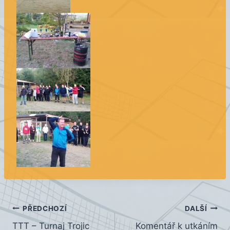
Navigace
PŘEDCHOZÍ
DALŠÍ
TTT – Turnaj Trojic
Komentář k utkáním