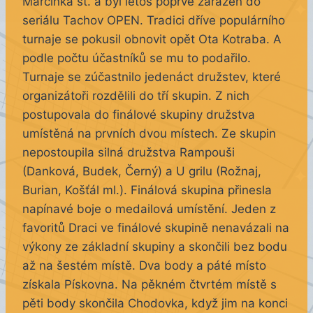
Marcínka st. a byl letos poprvé zařazen do
seriálu Tachov OPEN. Tradici dříve populárního
turnaje se pokusil obnovit opět Ota Kotraba. A
podle počtu účastníků se mu to podařilo.
Turnaje se zúčastnilo jedenáct družstev, které
organizátoři rozdělili do tří skupin. Z nich
postupovala do finálové skupiny družstva
umístěná na prvních dvou místech. Ze skupin
nepostoupila silná družstva Rampouši
(Danková, Budek, Černý) a U grilu (Rožnaj,
Burian, Košťál ml.). Finálová skupina přinesla
napínavé boje o medailová umístění. Jeden z
favoritů Draci ve finálové skupině nenavázali na
výkony ze základní skupiny a skončili bez bodu
až na šestém místě. Dva body a páté místo
získala Pískovna. Na pěkném čtvrtém místě s
pěti body skončila Chodovka, když jim na konci