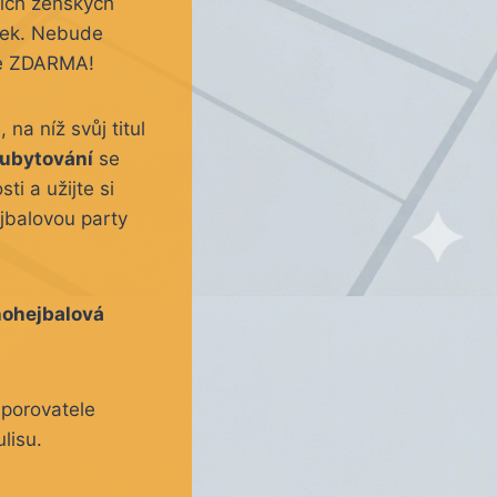
ších ženských
nek. Nebude
je ZDARMA!
5
, na níž svůj titul
ubytování
se
i a užijte si
jbalovou party
nohejbalová
dporovatele
lisu.