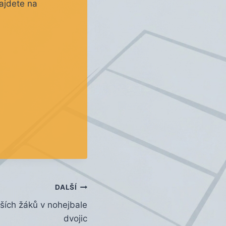
najdete na
DALŠÍ
ích žáků v nohejbale
dvojic