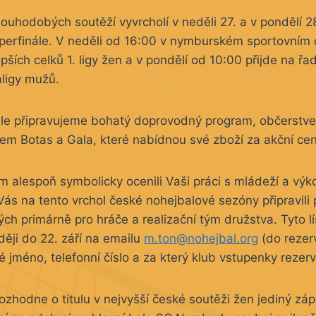
louhodobých soutěží vyvrcholí v neděli 27. a v pondělí 28
erfinále. V neděli od 16:00 v nymburském sportovním 
pších celků 1. ligy žen a v pondělí od 10:00 přijde na řa
aligy mužů.
ále připravujeme bohatý doprovodný program, občerstve
irem Botas a Gala, které nabídnou své zboží za akční cen
m alespoň symbolicky ocenili Vaši práci s mládeží a vý
Vás na tento vrchol české nohejbalové sezóny připravili 
ch primárně pro hráče a realizační tým družstva. Tyto lí
ději do 22. září na emailu
m.ton@nohejbal.org
(do rezer
 jméno, telefonní číslo a za který klub vstupenky rezerv
 rozhodne o titulu v nejvyšší české soutěži žen jediný z