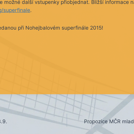
e možné další vstupenky přiobjednat. Bližší informace 
/superfinale
.
edanou při Nohejbalovém superfinále 2015!
.9.
Propozice MČR mladš