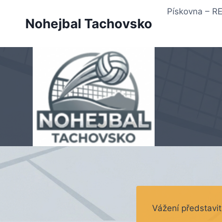
Přeskočit
Pískovna – 
na
Nohejbal Tachovsko
obsah
Vážení představi