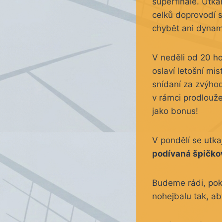
superfinále. Utká
celků doprovodí 
chybět ani dynam
V neděli od 20 h
oslaví letošní mi
snídaní za zvýhod
v rámci prodlouže
jako bonus!
V pondělí se utka
podívaná špičko
Budeme rádi, pok
nohejbalu tak, ab