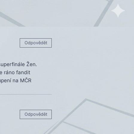
Odpovědět
superfinále Žen.
e ráno fandit
toupení na MČR
Odpovědět