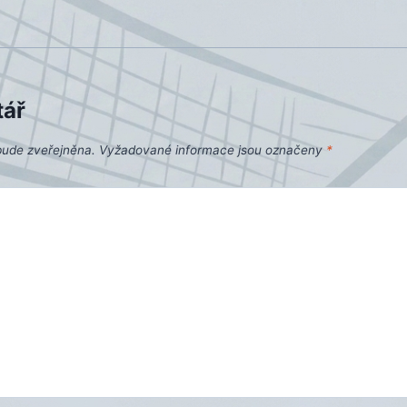
tář
bude zveřejněna.
Vyžadované informace jsou označeny
*