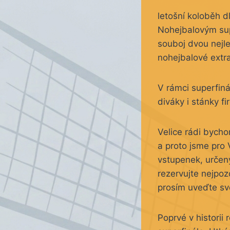
letošní koloběh d
Nohejbalovým sup
souboj dvou nejle
nohejbalové extr
V rámci superfin
diváky i stánky f
Velice rádi bycho
a proto jsme pro 
vstupenek, určený
rezervujte nejpoz
prosím uveďte své
Poprvé v historii