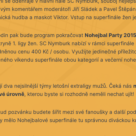
ní se odehraje v hlavní hale SC Nymburk, souboj nejlep
svým komentářem moderátoři Jiří Sládek a Pavel Štěpá
ická hudba a maskot Viktor. Vstup na superfinále žen 
odin pak bude program pokračovat
Nohejbal Party 201
stryně 1. ligy žen. SC Nymburk nabízí v rámci superfinále
něnou cenu 400 Kč / osobu. Využijte jedinečné příležitost
ného víkendu superfinále obou kategorií a večerní nohe
jí dva nejsilnější týmy letošní extraligy mužů. Čeká nás
vé úrovně
, kterou byste si rozhodně neměli nechat ujít!
ud pozvánku budete šířit mezi své fanoušky a další po
y mělo Nohejbalové superfinále tu správnou diváckou ku