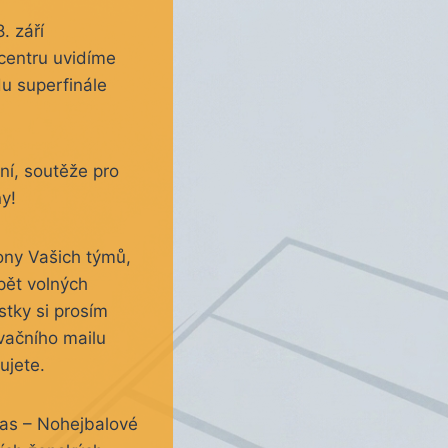
. září
centru uvidíme
du superfinále
ní, soutěže pro
y!
kony Vašich týmů,
pět volných
stky si prosím
vačního mailu
ujete.
ápas – Nohejbalové