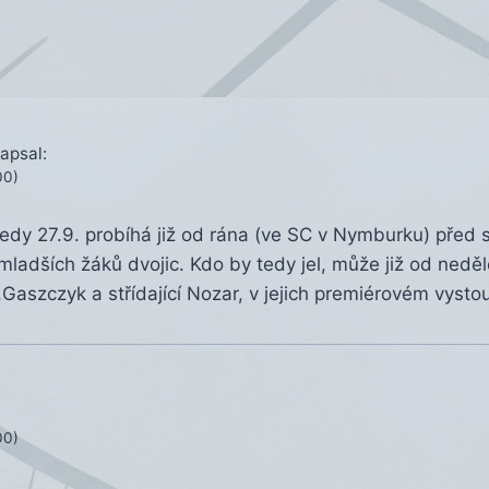
e
apsal:
00)
edy 27.9. probíhá již od rána (ve SC v Nymburku) před 
 mladších žáků dvojic. Kdo by tedy jel, může již od neděl
ar,Gaszczyk a střídající Nozar, v jejich premiérovém vys
00)