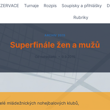
REZERVACE
Turnaje
Rozpis
Soupisky a přihlášky
D
Rubriky
ARCHIV 2015
Superfinále žen a mužů
Od
nohejbaltc
9.9.2015
telé mládežnických nohejbalových klubů,