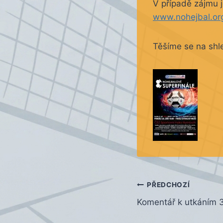
V případě zájmu j
www.nohejbal.org
Těšíme se na shl
Navigace
PŘEDCHOZÍ
Komentář k utkáním 3
pro