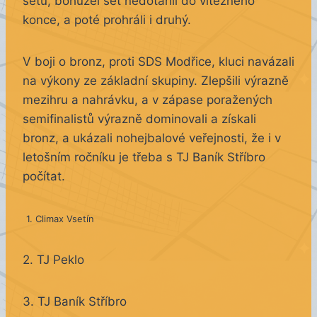
setu, bohužel set nedotáhli do vítězného
konce, a poté prohráli i druhý.
V boji o bronz, proti SDS Modřice, kluci navázali
na výkony ze základní skupiny. Zlepšili výrazně
mezihru a nahrávku, a v zápase poražených
semifinalistů výrazně dominovali a získali
bronz, a ukázali nohejbalové veřejnosti, že i v
letošním ročníku je třeba s TJ Baník Stříbro
počítat.
1. Climax Vsetín
2. TJ Peklo
3. TJ Baník Stříbro