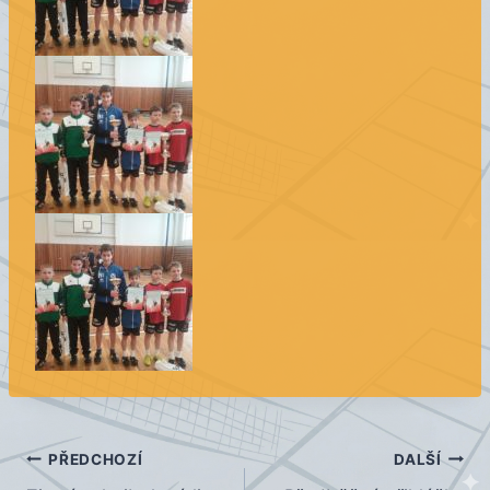
Navigace
PŘEDCHOZÍ
DALŠÍ