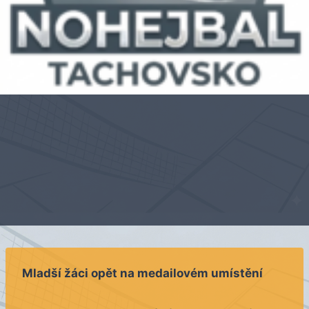
Mladší žáci opět na medailovém umístění