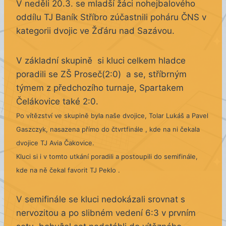
V neděli 20.3. se mladší žáci nohejbalového
oddílu TJ Baník Stříbro zúčastnili poháru ČNS v
kategorii dvojic ve Žďáru nad Sazávou.
V základní skupině si kluci celkem hladce
poradili se ZŠ Proseč(2:0) a se, stříbrným
týmem z předchozího turnaje, Spartakem
Čelákovice také 2:0.
Po vítězství ve skupině byla naše dvojice, Tolar Lukáš a Pavel
Gaszczyk, nasazena přímo do čtvrtfinále , kde na ni čekala
dvojice TJ Avia Čakovice.
Kluci si i v tomto utkání poradili a postoupili do semifinále,
kde na ně čekal favorit TJ Peklo .
V semifinále se kluci nedokázali srovnat s
nervozitou a po slibném vedení 6:3 v prvním