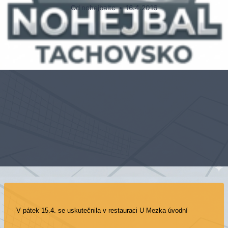
Od
nohejbaltc
16.4.2016
V pátek 15.4. se uskutečnila v restauraci U Mezka úvodní