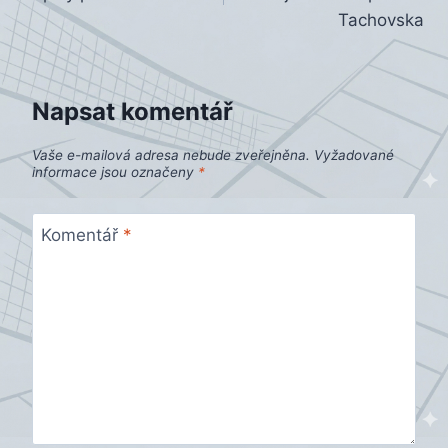
příspěvek
Tachovska
Napsat komentář
Vaše e-mailová adresa nebude zveřejněna.
Vyžadované
informace jsou označeny
*
Komentář
*