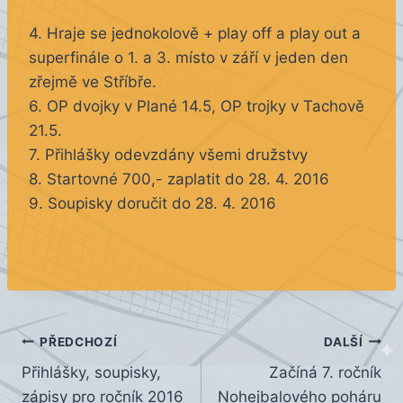
4. Hraje se jednokolově + play off a play out a
superfinále o 1. a 3. místo v září v jeden den
zřejmě ve Stříbře.
6. OP dvojky v Plané 14.5, OP trojky v Tachově
21.5.
7. Přihlášky odevzdány všemi družstvy
8. Startovné 700,- zaplatit do 28. 4. 2016
9. Soupisky doručit do 28. 4. 2016
Navigace
PŘEDCHOZÍ
DALŠÍ
Přihlášky, soupisky,
Začíná 7. ročník
pro
zápisy pro ročník 2016
Nohejbalového poháru