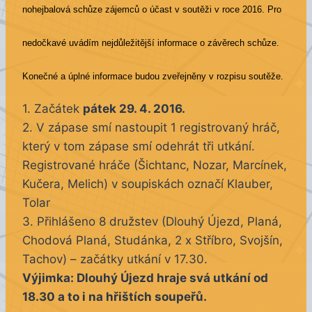
nohejbalová schůze zájemců o účast v soutěži v roce 2016. Pro
nedočkavé uvádím nejdůležitější informace o závěrech schůze.
Konečné a úplné informace budou zveřejněny v rozpisu soutěže.
1. Začátek
pátek 29. 4. 2016.
2. V zápase smí nastoupit 1 registrovaný hráč,
který v tom zápase smí odehrát tři utkání.
Registrované hráče (Šichtanc, Nozar, Marcínek,
Kučera, Melich) v soupiskách označí Klauber,
Tolar
3. Přihlášeno 8 družstev (Dlouhý Újezd, Planá,
Chodová Planá, Studánka, 2 x Stříbro, Svojšín,
Tachov) – začátky utkání v 17.30.
Výjimka: Dlouhý Újezd hraje svá utkání od
18.30 a to i na hřištích soupeřů.