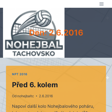
Přeskočit
na
obsah
Den: 2.6.2016
NPT 2016
Před 6. kolem
Od
nohejbaltc
2.6.2016
Napoví další kolo Nohejbalového poháru,