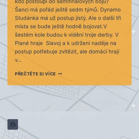
kdo postoupí do semifinálových bojů?
Šanci má pořád ještě sedm týmů. Dynamo
Studánka má už postup jistý. Ale o další tři
místa se bude ještě hodně bojovat.V
šestém kole budou k vidění troje derby. V
Plané hraje Slavoj a k udržení naděje na
postup potřebuje zvítězit, ale domácí hrají
v…
PŘED
PŘEČTĚTE SI VÍCE
6.
KOLEM